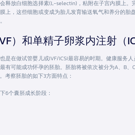
放白细胞选择素(L-selectin)，粘附在子宫内膜
膜上，这些细胞或变成为胎儿发育输送氧气和养分的胎
。
VF）和单精子卵浆内注射（IC
是在做试管婴儿或IVF/ICSI最容易的时期。健康服
能成功怀孕的胚胎。胚胎将被依次被分为A、B、C三级，将会根
级。考察胚胎的如下3方面特点：
为如下6个囊胚成长阶段：