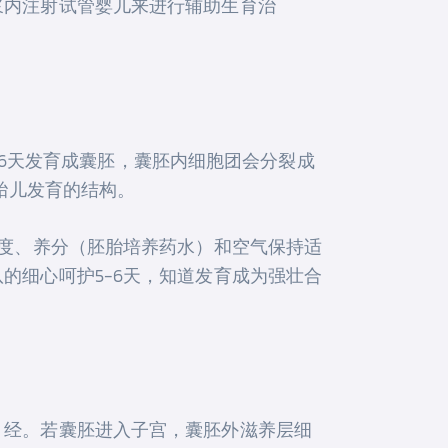
浆内注射试管婴儿来进行辅助生育治
5-6天发育成囊胚，囊胚内细胞团会分裂成
胎儿发育的结构。
碱度、养分（胚胎培养药水）和空气保持适
的细心呵护5-6天，知道发育成为强壮合
月经。若囊胚进入子宫，囊胚外滋养层细