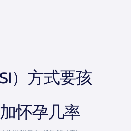
SI）方式要孩
增加怀孕几率