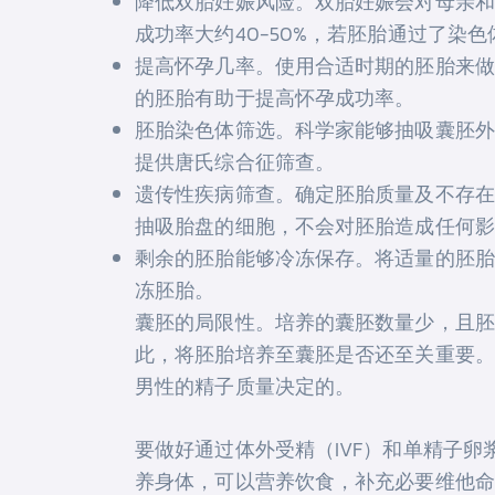
降低双胎妊娠风险。双胎妊娠会对母亲和
成功率大约40-50%，若胚胎通过了染
提高怀孕几率。使用合适时期的胚胎来做体
的胚胎有助于提高怀孕成功率。
胚胎染色体筛选。科学家能够抽吸囊胚外
提供唐氏综合征筛查。
遗传性疾病筛查。确定胚胎质量及不存在
抽吸胎盘的细胞，不会对胚胎造成任何影
剩余的胚胎能够冷冻保存。将适量的胚胎
冻胚胎。
囊胚的局限性。培养的囊胚数量少，且胚
此，将胚胎培养至囊胚是否还至关重要。
男性的精子质量决定的。
要做好通过体外受精（IVF）和单精子卵
养身体，可以营养饮食，补充必要维他命