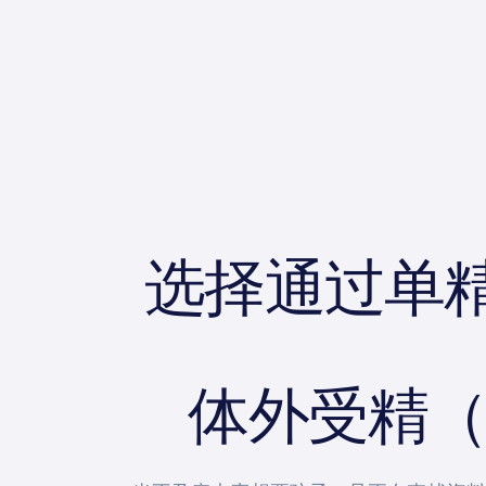
选择通过单精
体外受精（