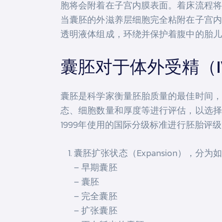
胞将会附着在子宫内膜表面。着床流程将会释
当囊胚的外滋养层细胞完全粘附在子宫内
透明液体组成，环绕并保护着腹中的胎儿
囊胚对于体外受精（I
囊胚是科学家衡量胚胎质量的最佳时间，也
态、细胞数量和厚度等进行评估，以选择最有可
1999年使用的国际分级标准进行胚胎评
囊胚扩张状态（Expansion），分
– 早期囊胚
– 囊胚
– 完全囊胚
– 扩张囊胚