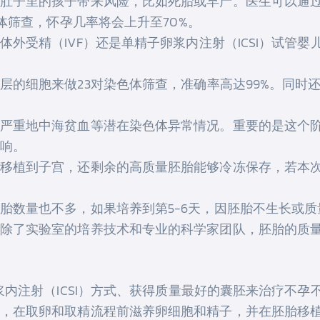
肚子里的孩子带来风险，比如死胎或早产。医生可以通
色体筛查，怀孕几率将会上升至70%。
外受精（IVF）还是单精子卵浆内注射（ICSI）试管
层的细胞来做23对染色体筛查，准确率高达99%。同时还
严重地中海贫血等潜在染色体异常情况。重要的是这个
响。
移植到子宫，还剩余的高质量胚胎能够冷冻保存，若本
胎数量也不多，如果培养到第5-6天，因胚胎不生长或
除了实验室的培养技术和专业的科学家团队，胚胎的质
浆内注射（ICSI）方式、获得质量最好的囊胚来治疗不
，在取卵和取精流程前滋养卵细胞和精子，并在胚胎移