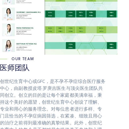
OUR TEAM
医师团队
创世纪生育中心或GFC，是不孕不孕症综合医疗服务
中心，由副教授皮塔·罗庚吉医生与顶尖医生团队共
同创立。创立的目的是让每个家庭都美满幸福，秉
持这个美好的愿望，创世纪生育中心创设了理解、
专业和用心的服务理念。对每位患者进行多样、专
门且恰当的不孕症病因筛选，在紧凑、细致且用心
的治疗之前得到最准确的真挚结果。此外，创世纪