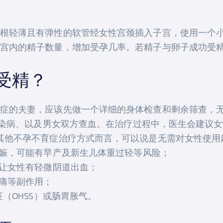
根轻薄且有弹性的软管经女性宫颈插入子宫，使用一个
宫内的精子数量，增加受孕几率。若精子与卵子成功受
受精？
症的夫妻，应该先做一个详细的身体检查和剩余筛查，
他传染病、以及男女双方查血。在治疗过程中，医生会建议
其他不孕不育症治疗方式而言，可以说是无需对女性使用
妊娠，可能有早产及新生儿体重过轻等风险；
会让女性有轻微阴道出血；
肿痛等副作用；
（OHSS）或肠胃胀气。