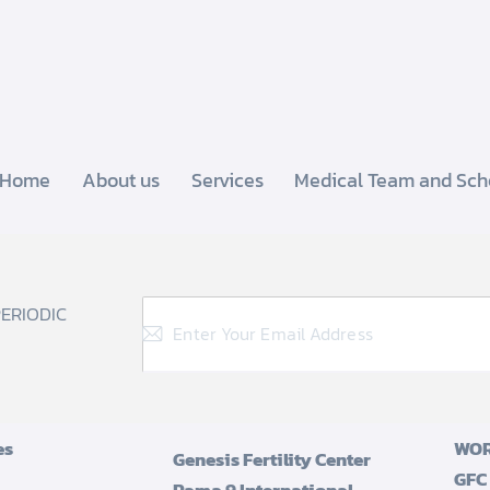
Home
About us
Services
Medical Team and Sch
PERIODIC
es
WOR
Genesis Fertility Center
GFC
Rama 9 International