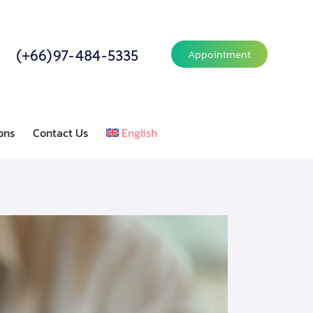
(+66)97-484-5335
Appointment
ons
Contact Us
English
or Relations
Contact Us
English