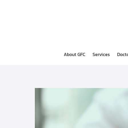
About GFC
Services
Doct
About GFC
Services