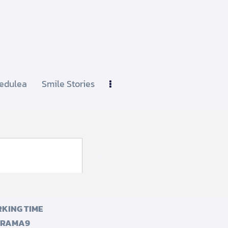
edulea
Smile Stories
Subscribe
KING TIME
 RAMA9