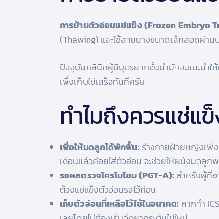
การย้ายตัวอ่อนแช่แข็ง (Frozen Embryo Tr
(Thawing) และใช้สายยางขนาดเล็กสอดผ่านปา
ปัจจุบันคลินิกผู้มีบุตรยากชั้นนำมักจะแนะนำให
เพิ่งเก็บไข่เสร็จทันทีครับ
ทำไมถึงควรแช่แข็
เพื่อให้มดลูกได้พักฟื้น:
ร่างกายฝ่ายหญิงเพิ่ง
เดือนแล้วค่อยใส่ตัวอ่อน จะช่วยให้ผนังมดลูก
รอผลตรวจโครโมโซม (PGT-A):
สำหรับผู้ที่
ต้องแช่แข็งตัวอ่อนรอไว้ก่อน
เก็บตัวอ่อนที่เหลือไว้ใช้ในอนาคต:
หากทำ ICSI
เลยโดยไม่ต้องเริ่มฉีดยากระตุ้นไข่ใหม่