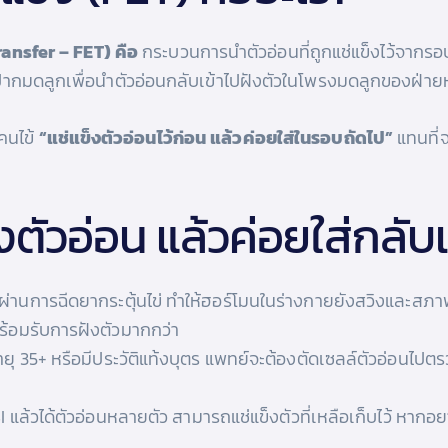
ansfer – FET) คือ
กระบวนการนำตัวอ่อนที่ถูกแช่แข็งไว้จากร
กมดลูกเพื่อนำตัวอ่อนกลับเข้าไปฝังตัวในโพรงมดลูกของฝ่าย
้คนไข้
“แช่แข็งตัวอ่อนไว้ก่อน แล้วค่อยใส่ในรอบถัดไป”
แทนที่จ
งตัวอ่อน แล้วค่อยใส่กลั
ผ่านการฉีดยากระตุ้นไข่ ทำให้ฮอร์โมนในร่างกายยังสวิงและสภ
พร้อมรับการฝังตัวมากกว่า
อายุ 35+ หรือมีประวัติแท้งบุตร แพทย์จะต้องตัดเซลล์ตัวอ่อนไปต
 แล้วได้ตัวอ่อนหลายตัว สามารถแช่แข็งตัวที่เหลือเก็บไว้ หากอย