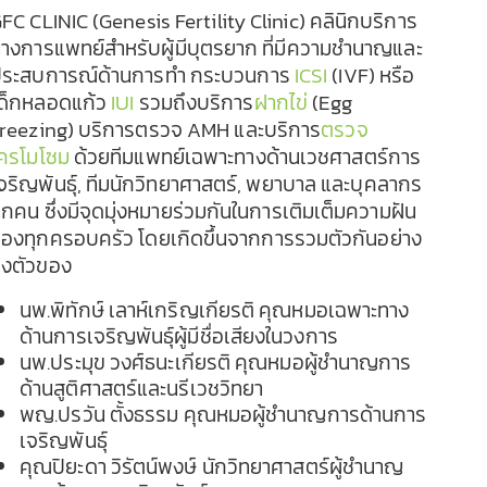
FC CLINIC (Genesis Fertility Clinic) คลินิกบริการ
างการแพทย์สำหรับผู้มีบุตรยาก ที่มีความชำนาญและ
ระสบการณ์ด้านการทํา กระบวนการ
ICSI
(IVF) หรือ
ด็กหลอดแก้ว
IUI
รวมถึงบริการ
ฝากไข่
(Egg
reezing) บริการตรวจ AMH และบริการ
ตรวจ
ครโมโซม
ด้วยทีมแพทย์เฉพาะทางด้านเวชศาสตร์การ
จริญพันธุ์, ทีมนักวิทยาศาสตร์, พยาบาล และบุคลากร
ุกคน ซึ่งมีจุดมุ่งหมายร่วมกันในการเติมเต็มความฝัน
องทุกครอบครัว โดยเกิดขึ้นจากการรวมตัวกันอย่าง
งตัวของ
นพ.พิทักษ์ เลาห์เกริญเกียรติ คุณหมอเฉพาะทาง
ด้านการเจริญพันธุ์ผู้มีชื่อเสียงในวงการ
นพ.ประมุข วงศ์ธนะเกียรติ คุณหมอผู้ชำนาญการ
ด้านสูติศาสตร์และนรีเวชวิทยา
พญ.ปรวัน ตั้งธรรม คุณหมอผู้ชำนาญการด้านการ
เจริญพันธุ์
คุณปิยะดา วิรัตน์พงษ์ นักวิทยาศาสตร์ผู้ชำนาญ