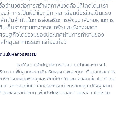
อื้ออำนวยต่อการสร้างสภาพแวดล้อมที่โดดเด่น เรา
องว่าากรเป็นผู้นำในภูมิภาคอาเซียนนี้จะช่วยเป็นแรง
ลักดันสำคัญในการส่งเสริมการพัฒนาสังคมผ่านการ
ติมเต็มรากฐานทางครอบครัว และยังส่งผลต่อ
ศรษฐกิจโดยรวมของประเทศผ่านการทำงานของ
ลไกอุตสาหกรรมการท่องเที่ยว
ึดมั่นในหลักจริยธรรม
เราให้ความสำคัญต่อการทำความเข้าใจและการให้
ริการบนพื้นฐานของหลักจริยธรรม เพราะทุกๆ ขั้นตอนของการ
ห้บริการมีผลต่อชีวืตคู่และชีวิตที่เกิดใหม่อย่างหลีกเลี่ยงไม่ได้ โดย
นวทางการยึดมั่นในหลักจริยกรรมนี้จะครอบคลุมไปถึงผู้มีส่วน
ด้เสียของเราทั้งหมด เพื่อประโยชน์ต่อลูกค้าและสังคมโดยรวม