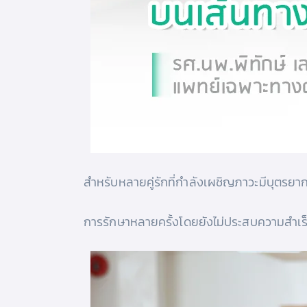
สําหรับหลายคู่รักที่กําลังเผชิญภาวะมีบุตรยา
การรักษาหลายครั้งโดยยังไม่ประสบความสําเร็