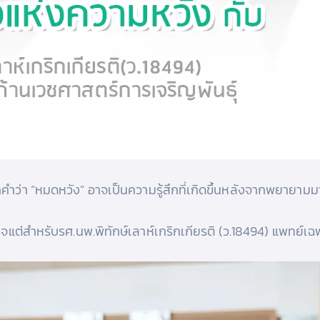
กคําว่า “หมดหวัง” อาจเป็นความรู้สึกที่เกิดขึ้นหลังจากพยายาม
จแต่สําหรับรศ.นพ.พิทักษ์เลาห์เกริกเกียรติ (ว.18494) แพทย์เ