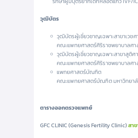
รักษาผู้มีบุตรยากเด็กหลอดแก้ว IVF/ICS
วุฒิบัตร
วุฒิบัตรผู้เชี่ยวชาญเฉพาะสาขาเวชศ
คณะแพทยศาสตร์ศิริราชพยาบาลศาสต
วุฒิบัตรผู้เชี่ยวชาญเฉพาะสาขาสูติศ
คณะแพทยศาสตร์ศิริราชพยาบาลศาสต
แพทยศาสตร์บัณฑิต
คณะแพทยศาสตร์บัณฑิต มหาวิทยาล
ตารางออกตรวจแพทย์
GFC CLINIC (Genesis Fertility Clinic)
สาข