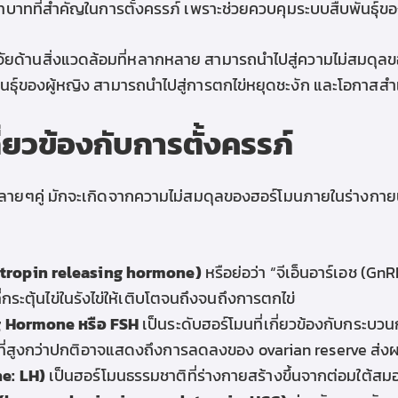
บาทที่สำคัญในการตั้งครรภ์ เพราะช่วยควบคุมระบบสืบพันธุ์ขอ
จัยด้านสิ่งแวดล้อมที่หลากหลาย สามารถนำไปสู่ความไม่สมดุลข
ันธุ์ของผู้หญิง สามารถนำไปสู่การตกไข่หยุดชะงัก และโอกาสส
ี่ยวข้องกับการตั้งครรภ์
ลายๆคู่ มักจะเกิดจาก
ความไม่สมดุลของฮอร์โมนภายในร่างกายนั่น
dotropin releasing hormone)
หรือย่อว่า “จีเอ็นอาร์เอช (G
ระตุ้นไข่ในรังไข่ให้เติบโตจนถึงจนถึงการตกไข่
g Hormone หรือ FSH
เป็นระดับฮอร์โมนที่เกี่ยวข้องกับกระบวน
H ที่สูงกว่าปกติอาจแสดงถึงการลดลงของ ovarian reserve ส
ne: LH)
เป็นฮอร์โมนธรรมชาติที่ร่างกายสร้างขึ้นจากต่อมใต้ส