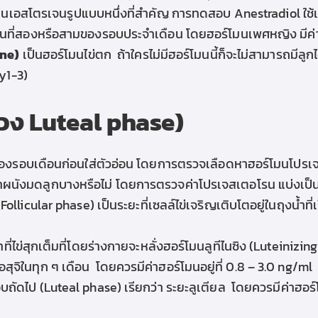
มนเอสโตรเจนรูปแบบหนึ่งที่สำคัญ การทดสอบ Anestradiol ใช้เ
วันที่สองหรือสามของรอบประจำเดือน โดย
ฮอร์โมนเพศหญิง มีค่
one)
เป็นฮอร์โมนไข่ตก
ถ้าใครไม่มีฮอร์โมนนี้ก็จะไม่สามารถมีลูกได
ay1-3)
่วง Luteal phase)
ของรอบเดือนก่อนใส่ตัวอ่อน โดยการตรวจเลือดหาฮอร์โมนโปรเ
่าผนังมดลูกบางหรือไม่ โดยการตรวจค่าโปรเจสเตอโรน แบ่งเป็น 3
(Follicular phase)
เป็นระยะที่เซลล์ไข่เจริญเติบโตอยู่ในถุงน้ำท
ที่ไข่สุกเต็มที่โดยร่างกายจะหลั่งฮอร์โมนลูทีไนซิง (Luteinizing
อสุจิในทุก ๆ เดือน
โดยควรมีค่าฮอร์โมนอยู่ที่ 0.8 – 3.0 ng/ml
บถัดไป (Luteal phase) เรียกว่า
ระยะลูเตียล โดยควร
มีค่าฮอร์