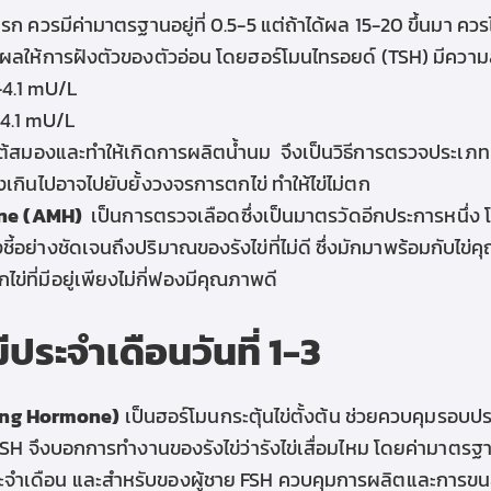
รก ควรมีค่ามาตรฐานอยู่ที่ 0.5-5 แต่ถ้าได้ผล 15-20 ขึ้นมา ค
่งผลให้การฝังตัวของตัวอ่อน โดยฮอร์โมนไทรอยด์ (TSH) มีความสั
5-4.1 mU/L
-4.1 mU/L
ต้สมองและทำให้เกิดการผลิตน้ำนม
จึงเป็นวิธีการตรวจประเภท
เกินไปอาจไปยับยั้งวงจรการตกไข่ ทำให้ไข่ไม่ตก
one (AMH)
เป็นการตรวจเลือดซึ่งเป็นมาตรวัดอีกประการหนึ่
่งชี้อย่างชัดเจนถึงปริมาณของรังไข่ที่ไม่ดี ซึ่งมักมาพร้อมกับไข
กไข่ที่มีอยู่เพียงไม่กี่ฟองมีคุณภาพดี
ระจำเดือนวันที่ 1-3
ting Hormone)
เป็น
ฮอร์โมนกระตุ้นไข่ตั้งต้น ช่วยควบคุมรอบ
SH จึงบอกการทำงานของรังไข่ว่ารังไข่เสื่อมไหม โดยค่ามาตรฐ
ำเดือน และสำหรับของผู้ชาย FSH ควบคุมการผลิตและการขนส่งอส