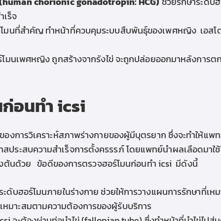
น (human chorionic gonadotropin: HCG)
ช่วยรักษาระดับ
ำเร็จ
์โมนที่สำคัญ ทำหน้าที่ควบคุมระบบสืบพันธุ์ของเพศหญิง
เอสโต
ร์โมนเพศหญิง ถูกสร้างจากรังไข่
จะถูกปล่อยออกมาหลังการตกไข
นก่อน
ทำ icsi
องการวิเคราะห์สภาพร่างกายของผู้มีบุตรยาก ซึ่งจะทำให้แพทย์
อกาสประสบความสำเร็จการตั้งครรรภ์
โดยแพทย์นำผลเลือดมาใช้ใ
องต้นด้วย
ข้อดีของการตรวจฮอร์โมนก่อน
ทำ icsi
มีดังนี้
ระดับฮอร์โมนภายในร่างกาย ช่วยให้การวางแผนการรักษาที่เห
ห้เหมาะสมตามความต้องการของผู้รับบริการ
icsi
จะต้องผ่านท่อนำไข่ (fallopian tube) ซึ่งทำหน้าที่นำไข่ไ