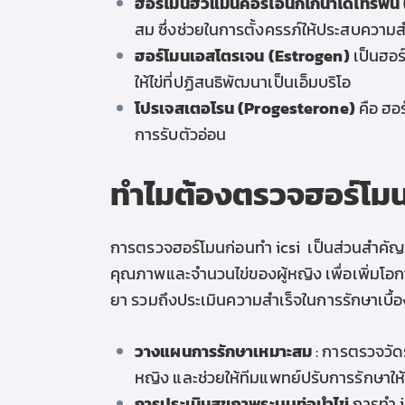
ฮอร์โมนฮิวแมนคอริโอนิกโกนาโดโทรฟิ
สม ซึ่งช่วยในการตั้งครรภ์ให้ประสบความส
ฮอร์โมนเอสโตรเจน (Estrogen)
เป็นฮอร
ให้ไข่ที่ปฏิสนธิพัฒนาเป็นเอ็มบริโอ
โปรเจสเตอโรน (Progesterone)
คือ ฮอ
การรับตัวอ่อน
ทำไมต้องตรวจฮอร์โม
การตรวจฮอร์โมน
ก่อน
ทำ
icsi
เป็นส่วนสำคัญข
คุณภาพและจำนวนไข่ของผู้หญิง เพื่อเพิ่มโ
ยา รวมถึงประเมินความสำเร็จในการรักษาเบื้
วางแผนการรักษาเหมาะสม
: การตรวจวัด
หญิง และช่วยให้ทีมแพทย์ปรับการรักษาใ
การประเมินสุขภาพระบบท่อนำไข่
การ
ทำ 