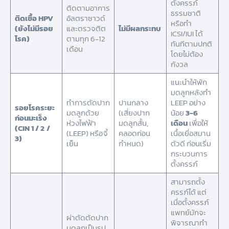
ตั้งครรภ์
ติดตามอาการ
ธรรมชาติ
ติดเชื้อ HPV
อัลตราซาวด์
หรือทำ
(ยังไม่มีรอย
และตรวจติต
ไม่มีผลกระทบ
ICSI/IUI ได้
โรค)
ตามทุก 6-12
ทันทีตามปกติ
เดือน
โดยไม่ต้อง
กังวล
แนะนำให้พัก
มดลูกหลังทำ
ทำการตัดปาก
ปานกลาง
LEEP อย่าง
รอยโรคระยะ
มดลูกด้วย
(เสี่ยงปาก
น้อย
3-6
ก่อนมะเร็ง
ห่วงไฟฟ้า
มดลูกสั้น,
เดือน
เพื่อให้
(CIN 1 / 2 /
(LEEP) หรือจี้
คลอดก่อน
เนื้อเยื่อสมาน
3)
เย็น
กำหนด)
ตัวดี ก่อนเริ่ม
กระบวนการ
ตั้งครรภ์
สามารถตั้ง
ครรภ์ได้ แต่
เมื่อตั้งครรภ์
แพทย์มักจะ
ผ่าตัดตัดปาก
พิจารณาทำ
มดลูกเป็นรูป