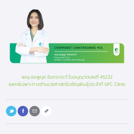
พญ.ชมพูนุช จันทรกระวี ใบอนุญาตเลขที่ 45222
แพทย์เฉพาะทางด้านเวชศาสตร์เจริญพันธุ์ประจำที่ GFC Clinic