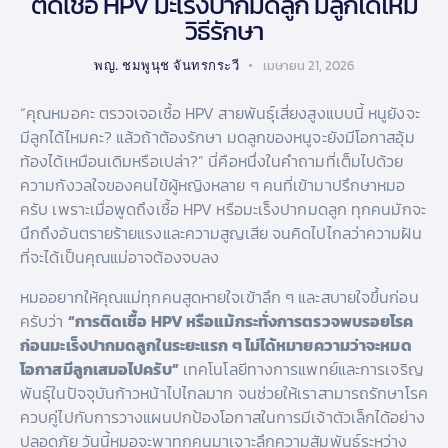
ติดเชื้อ HPV มะเร็งปากมดลูก มีลูกได้ไหม
วิธีรักษา
พญ. ชมพูนุช จันทรกระวี
เมษายน 21, 2026
“คุณหมอคะ ตรวจเจอเชื้อ HPV สายพันธุ์เสี่ยงสูงแบบนี้ หนูยังจะ
มีลูกได้ไหมคะ? แล้วถ้าต้องรักษา มดลูกของหนูจะยังมีโอกาสอุ้ม
ท้องได้เหมือนเดิมหรือเปล่า?” นี่คือหนึ่งในคำถามที่เต็มไปด้วย
ความกังวลใจของคนไข้ผู้หญิงหลาย ๆ คนที่เข้ามาปรึกษาหมอ
ครับ เพราะเมื่อพูดถึงเชื้อ HPV หรือมะเร็งปากมดลูก ทุกคนมักจะ
นึกถึงอันตรายร้ายแรงและความสูญเสีย จนคิดไปไกลว่าความฝัน
ที่จะได้เป็นคุณแม่อาจต้องจบลง
หมออยากให้คุณแม่ทุกคนสูดหายใจเข้าลึก ๆ และสบายใจขึ้นก่อน
ครับว่า
“การติดเชื้อ HPV หรือแม้กระทั่งการตรวจพบรอยโรค
ก่อนมะเร็งปากมดลูกในระยะแรก ๆ ไม่ได้หมายความว่าจะหมด
โอกาสมีลูกเสมอไปครับ”
เทคโนโลยีทางการแพทย์และการเจริญ
พันธุ์ในปัจจุบันก้าวหน้าไปไกลมาก จนช่วยให้เราสามารถรักษาโรค
ควบคู่ไปกับการวางแผนปกป้องโอกาสในการมีเจ้าตัวเล็กได้อย่าง
ปลอดภัย วันนี้หมอจะพาทุกคนมาเจาะลึกความสัมพันธ์ระหว่าง