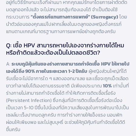
อยู่กับวิธีรักษามะเร็งที่ผ่านมา หากคุณแม่รักษาโดยการผ่าตัดตัด
มดลูกออกไปแล้ว จะไม่สามารถอุ้มท้องเองได้ จำเป็นต้องใช้
กระบวนการ
“ตั้งครรภ์แทนทางการแพทย์” (Surrogacy)
โดย
นำตัวอ่อนของคุณแม่ไปฝากเลี้ยงในมดลูกของหญิงตั้งครรภ์
แทนตามเกณฑ์มาตรฐานทางการแพทย์อย่างถูกต้องครับ
Q: เชื้อ HPV สามารถหายไปเองจากร่างกายได้ไหม
หรือถ้าติดแล้วจะต้องเป็นไปตลอดชีวิต?
A:
ระบบภูมิคุ้มกันของร่างกายสามารถกำจัดเชื้อ HPV ให้หายไป
เองได้ถึง 90% ภายในระยะเวลา 1-2 ปีครับ
ผู้หญิงส่วนใหญ่ที่ได้
รับเชื้อจะไม่มีอาการใด ๆ แสดงออกมาเลย และเชื้อจะถูกเม็ดเลือด
ขาวทำลายไปได้เองตามธรรมชาติ มีเพียงประมาณ
10%
เท่านั้นที่
ร่างกายไม่สามารถกำจัดเชื้อได้ ทำให้เกิดการติดเชื้อเรื้อรัง
(Persistent Infection) ซึ่งกลุ่มที่มีการติดเชื้อเรื้อรังต่อเนื่อง
เป็นเวลา 5-10 ปีขึ้นไปนี้เองที่มีความเสี่ยงสูงในการพัฒนาไปเป็น
เซลล์มะเร็งปากมดลูกครับ การทำร่างกายให้แข็งแรง นอนพัก
ผ่อนให้เพียงพอ และไม่สูบบุหรี่ จะช่วยให้ภูมิคุ้มกันกำจัดเชื้อได้ดี
ขึ้นครับ