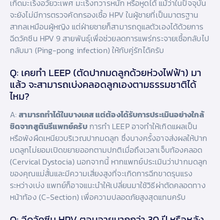
เกิดมะเร็งอวัยวะเพศ มะเร็งทวารหนัก หรือหูดได้ แม้ว่าในปัจจุบัน
จะยังไม่มีการตรวจคัดกรองเชื้อ HPV ในผู้ชายที่เป็นมาตรฐาน
สากลเหมือนผู้หญิง แต่ฝ่ายชายก็สามารถดูแลตัวเองได้ด้วยการ
ฉีดวัคซีน HPV 9 สายพันธุ์เพื่อช่วยลดการแพร่กระจายเชื้อกลับไป
กลับมา (Ping-pong infection) ให้กับคู่รักได้ครับ
Q: เคยทำ LEEP (ตัดปากมดลูกด้วยห่วงไฟฟ้า) มา
แล้ว จะสามารถเบ่งคลอดลูกเองตามธรรมชาติได้
ไหม?
A:
สามารถทำได้ในบางเคส แต่ต้องได้รับการประเมินอย่างใกล้
ชิดจากสูตินรีแพทย์ครับ
การทำ LEEP อาจทำให้เกิดแผลเป็น
หรือพังผืดเหนียวบริเวณปากมดลูก ซึ่งบางครั้งอาจส่งผลให้ปาก
มดลูกไม่ยอมเปิดขยายออกตามปกติเมื่อถึงเวลาเจ็บท้องคลอด
(Cervical Dystocia) นอกจากนี้ หากแพทย์ประเมินว่าปากมดลูก
ของคุณแม่สั้นและมีความเสี่ยงสูงที่จะเกิดการฉีกขาดรุนแรง
ระหว่างเบ่ง แพทย์ก็อาจแนะนำให้เปลี่ยนมาใช้วิธีผ่าตัดคลอดทาง
หน้าท้อง (C-Section) เพื่อความปลอดภัยสูงสุดแทนครับ
Q: ฉีดวัคซีน HPV ตอนอายุมากกว่า 30 ปี หรือหลัง