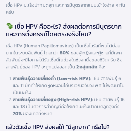
เชื้อ HPV มะเร็งปากมดลูก และการมีบุตรยากแบบเข้าใจง่าย ๆ กัน
ครับ
เชื้อ HPV คืออะไร? ส่งผลต่อการมีบุตรยาก
และการตั้งครรภ์โดยตรงจริงไหม?
เชื้อ HPV (Human Papillomavirus) เป็นเชื้อไวรัสที่พบได้บ่อย
มากในระบบสืบพันธุ์ โดยกว่า
80%
ของผู้หญิงและผู้ชายที่มีเพศ
สัมพันธ์จะมีโอกาสได้รับเชื้อนี้ในช่วงใดช่วงหนึ่งของชีวิตครับ ซึ่ง
สายพันธุ์ของ HPV จะถูกแบ่งออกเป็น
2 กลุ่มหลัก
คือ:
สายพันธุ์ความเสี่ยงต่ำ (Low-risk HPV):
เช่น สายพันธุ์ 6
และ 11 มักทำให้เกิดหูดหงอนไก่บริเวณอวัยวะเพศ ไม่พัฒนาไป
เป็นมะเร็ง
สายพันธุ์ความเสี่ยงสูง (High-risk HPV):
เช่น สายพันธุ์ 16
และ 18 เป็นตัวการสำคัญที่ก่อให้เกิดมะเร็งปากมดลูกสูงถึง
70%
ของเคสทั้งหมด
แล้วตัวเชื้อ HPV ส่งผลให้ “มีลูกยาก” หรือไม่?