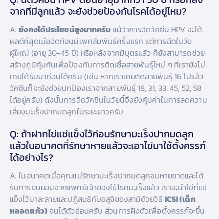
จากที่มีลูกแล้ว จะยังช่วยป้องกันโรคได้อยู่ไหม?
A:
ยังคงได้ประโยชน์สูงมากครับ
แม้ว่าการฉีดวัคซีน HPV จะได้
ผลดีที่สุดเมื่อฉีดก่อนมีเพศสัมพันธ์ครั้งแรก แต่การฉีดในวัย
ผู้ใหญ่ (อายุ 30-45 ปี) หรือหลังจากมีบุตรแล้ว ก็ยังสามารถช่วย
สร้างภูมิคุ้มกันเพื่อป้องกันการติดเชื้อสายพันธุ์ใหม่ ๆ ที่เรายังไม่
เคยได้รับมาก่อนได้ครับ (เช่น หากเราเคยติดสายพันธุ์ 16 ไปแล้ว
วัคซีนก็จะยังช่วยปกป้องเราจากสายพันธุ์ 18, 31, 33, 45, 52, 58
ได้อยู่ครับ) ดังนั้นการฉีดวัคซีนในวัยนี้จึงยังคุ้มค่าในการลดความ
เสี่ยงมะเร็งปากมดลูกในระยะยาวครับ
Q: ถ้าฝากไข่แช่แข็งไว้ก่อนรักษามะเร็งปากมดลูก
แล้วในอนาคตที่รักษาหายแล้วจะเอาไข่มาใช้ตั้งครรภ์
ได้อย่างไร?
A: ในอนาคตเมื่อคุณแม่รักษามะเร็งปากมดลูกจนหายขาดและได้
รับการยินยอมจากแพทย์เจ้าของไข้โรคมะเร็งแล้ว เราจะนำไข่ที่แช่
แข็งไว้มาละลายและปฏิสนธิกับอสุจิของสามีด้วยวิธี
ICSI (เด็ก
หลอดแก้ว)
จนได้ตัวอ่อนครับ ส่วนการฝังตัวเพื่อตั้งครรภ์จะขึ้น