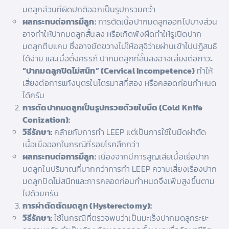
มดลูกส่วนที่ผิดปกติออกเป็นรูปกรวยคว่ำ
ผลกระทบต่อการมีลูก:
การตัดเนื้อปากมดลูกออกไปบางส่วน
อาจทำให้ปากมดลูกสั้นลง หรือเกิดพังผืดทำให้รูเปิดปาก
มดลูกตีบแคบ ซึ่งอาจขัดขวางไม่ให้อสุจิว่ายผ่านเข้าไปปฏิสนธิ
ได้ง่าย และเมื่อตั้งครรภ์ ปากมดลูกที่สั้นลงอาจเสี่ยงต่อภาวะ
“ปากมดลูกปิดไม่สนิท” (Cervical Incompetence)
ทำให้
เสี่ยงต่อการแท้งบุตรในไตรมาสที่สอง หรือคลอดก่อนกำหนด
ได้ครับ
การตัดปากมดลูกเป็นรูปกรวยด้วยใบมีด (Cold Knife
Conization):
วิธีรักษา:
คล้ายกับการทำ LEEP แต่เป็นการใช้ใบมีดผ่าตัด
เนื้อเยื่อออกในกรณีที่รอยโรคลึกกว่า
ผลกระทบต่อการมีลูก:
เนื่องจากมีการสูญเสียเนื้อเยื่อปาก
มดลูกในปริมาณที่มากกว่าการทำ LEEP ความเสี่ยงเรื่องปาก
มดลูกปิดไม่สนิทและการคลอดก่อนกำหนดจึงเพิ่มสูงขึ้นตาม
ไปด้วยครับ
การผ่าตัดตัดมดลูก (Hysterectomy):
วิธีรักษา:
ใช้ในกรณีที่ตรวจพบว่าเป็นมะเร็งปากมดลูกระยะ