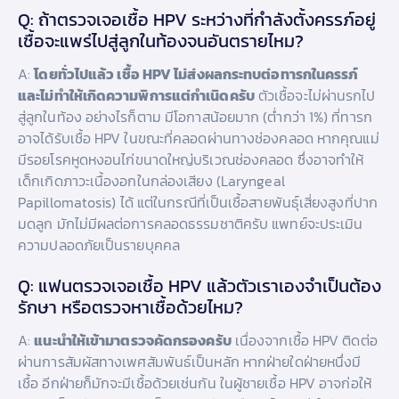
Q: ถ้าตรวจเจอเชื้อ HPV ระหว่างที่กำลังตั้งครรภ์อยู่
เชื้อจะแพร่ไปสู่ลูกในท้องจนอันตรายไหม?
A:
โดยทั่วไปแล้ว เชื้อ HPV ไม่ส่งผลกระทบต่อทารกในครรภ์
และไม่ทำให้เกิดความพิการแต่กำเนิดครับ
ตัวเชื้อจะไม่ผ่านรกไป
สู่ลูกในท้อง อย่างไรก็ตาม มีโอกาสน้อยมาก (ต่ำกว่า 1%) ที่ทารก
อาจได้รับเชื้อ HPV ในขณะที่คลอดผ่านทางช่องคลอด หากคุณแม่
มีรอยโรคหูดหงอนไก่ขนาดใหญ่บริเวณช่องคลอด ซึ่งอาจทำให้
เด็กเกิดภาวะเนื้องอกในกล่องเสียง (Laryngeal
Papillomatosis) ได้ แต่ในกรณีที่เป็นเชื้อสายพันธุ์เสี่ยงสูงที่ปาก
มดลูก มักไม่มีผลต่อการคลอดธรรมชาติครับ แพทย์จะประเมิน
ความปลอดภัยเป็นรายบุคคล
Q: แฟนตรวจเจอเชื้อ HPV แล้วตัวเราเองจำเป็นต้อง
รักษา หรือตรวจหาเชื้อด้วยไหม?
A:
แนะนำให้เข้ามาตรวจคัดกรองครับ
เนื่องจากเชื้อ HPV ติดต่อ
ผ่านการสัมผัสทางเพศสัมพันธ์เป็นหลัก หากฝ่ายใดฝ่ายหนึ่งมี
เชื้อ อีกฝ่ายก็มักจะมีเชื้อด้วยเช่นกัน ในผู้ชายเชื้อ HPV อาจก่อให้