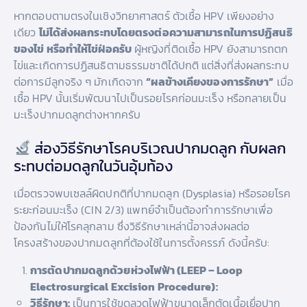
หากตอบตามตรงในเชิงวิทยาศาสตร์ ตัวเชื้อ HPV เพียงอย่าง
เดียว
ไม่ได้ส่งผลกระทบโดยตรงต่อความสามารถในการปฏิสนธิ
ของไข่ หรือทำให้ไข่ฝ่อครับ
ผู้หญิงที่ติดเชื้อ HPV ยังสามารถตก
ไข่และเกิดการปฏิสนธิตามธรรมชาติได้ปกติ แต่สิ่งที่ส่งผลกระทบ
ต่อการมีลูกจริง ๆ มักเกิดจาก
“ผลข้างเคียงของการรักษา”
เมื่อ
เชื้อ HPV นั้นเริ่มพัฒนาไปเป็นรอยโรคก่อนมะเร็ง หรือกลายเป็น
มะเร็งปากมดลูกต่างหากครับ
ส่องวิธีรักษาโรคบริเวณปากมดลูก กับผลก
ระทบต่อมดลูกในวันอุ้มท้อง
เมื่อตรวจพบเซลล์ผิดปกติที่ปากมดลูก (Dysplasia) หรือรอยโรค
ระยะก่อนมะเร็ง (CIN 2/3) แพทย์จำเป็นต้องทำการรักษาเพื่อ
ป้องกันไม่ให้โรคลุกลาม ซึ่งวิธีรักษาเหล่านี้อาจส่งผลต่อ
โครงสร้างของปากมดลูกที่ต้องใช้ในการตั้งครรภ์ ดังนี้ครับ:
การตัดปากมดลูกด้วยห่วงไฟฟ้า (LEEP – Loop
Electrosurgical Excision Procedure):
วิธีรักษา:
เป็นการใช้ขดลวดไฟฟ้าขนาดเล็กตัดเนื้อเยื่อปาก