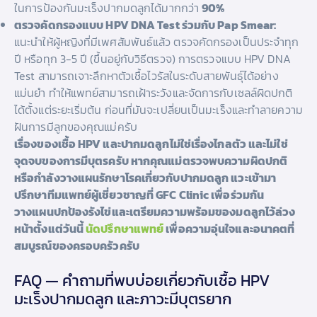
ในการป้องกันมะเร็งปากมดลูกได้มากกว่า
90%
ตรวจคัดกรองแบบ HPV DNA Test ร่วมกับ Pap Smear:
แนะนำให้ผู้หญิงที่มีเพศสัมพันธ์แล้ว ตรวจคัดกรองเป็นประจำทุก
ปี หรือทุก 3-5 ปี (ขึ้นอยู่กับวิธีตรวจ) การตรวจแบบ HPV DNA
Test สามารถเจาะลึกหาตัวเชื้อไวรัสในระดับสายพันธุ์ได้อย่าง
แม่นยำ ทำให้แพทย์สามารถเฝ้าระวังและจัดการกับเซลล์ผิดปกติ
ได้ตั้งแต่ระยะเริ่มต้น ก่อนที่มันจะเปลี่ยนเป็นมะเร็งและทำลายความ
ฝันการมีลูกของคุณแม่ครับ
เรื่องของเชื้อ HPV และปากมดลูกไม่ใช่เรื่องไกลตัว และไม่ใช่
จุดจบของการมีบุตรครับ หากคุณแม่ตรวจพบความผิดปกติ
หรือกำลังวางแผนรักษาโรคเกี่ยวกับปากมดลูก แวะเข้ามา
ปรึกษาทีมแพทย์ผู้เชี่ยวชาญที่ GFC Clinic เพื่อร่วมกัน
วางแผนปกป้องรังไข่และเตรียมความพร้อมของมดลูกไว้ล่วง
หน้าตั้งแต่วันนี้
นัดปรึกษาแพทย์
เพื่อความอุ่นใจและอนาคตที่
สมบูรณ์ของครอบครัวครับ
FAQ — คำถามที่พบบ่อยเกี่ยวกับเชื้อ HPV
มะเร็งปากมดลูก และภาวะมีบุตรยาก