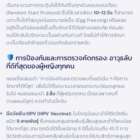
เริ่มกระบวนการกระตุ้นไข่ได้ทันทีในทุกช่วงของรอบเดือน
(Random Start Protocol) ซึ่งใช้เวลาเพียง
10-12 วัน
ก็สามารถ
เจาะเก็บไข่ที่สมบูรณ์ออกมาแช่แข็ง (Egg Freezing) หรือผสม
อสุจิเป็นตัวอ่อนแช่แข็งเก็บรักษาไว้ได้อย่างปลอดภัย ก่อนส่ง
คนไข้กลับไปรักษามะเร็งอย่างทันท่วงที โดยไม่ทำให้การรักษา
มะเร็งต้องล่าช้าออกไปจนเกิดอันตรายครับ
การป้องกันและการตรวจคัดกรอง: อาวุธลับ
ที่ดีที่สุดของผู้หญิงทุกคน
หมอเชื่อเสมอว่า “การป้องกันและตรวจพบตั้งแต่เนิ่น ๆ คือการ
รักษาที่ดีที่สุด” เพื่อไม่ให้โรคบานปลายจนกระทบต่อมดลูกและ
รังไข่ หมอขอแนะนำ
2 สิ่ง
ที่ผู้หญิงทุกคน (โดยเฉพาะคนที่
วางแผนมีลูก) ควรทำดังนี้ครับ:
ฉีดวัคซีน HPV (HPV Vaccine):
ในปัจจุบันแนะนำให้ฉีดวัคซีน
ชนิด
9 สายพันธุ์
ซึ่งครอบคลุมสายพันธุ์เสี่ยงสูงและต่ำที่พบบ่อย
ได้มากที่สุด สามารถฉีดได้ตั้งแต่อายุ 9 ปีขึ้นไปจนถึง 45 ปี การ
ฉีดวัคซีนก่อนการมีเพศสัมพันธ์ครั้งแรกจะให้ประสิทธิภาพสูงสุด