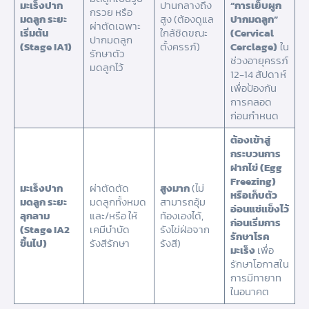
มะเร็งปาก
ปานกลางถึง
“การเย็บผูก
กรวย หรือ
มดลูก ระยะ
สูง (ต้องดูแล
ปากมดลูก”
ผ่าตัดเฉพาะ
เริ่มต้น
ใกล้ชิดขณะ
(Cervical
ปากมดลูก
(Stage IA1)
ตั้งครรภ์)
Cerclage)
ใน
รักษาตัว
ช่วงอายุครรภ์
มดลูกไว้
12-14 สัปดาห์
เพื่อป้องกัน
การคลอด
ก่อนกำหนด
ต้องเข้าสู่
กระบวนการ
ฝากไข่ (Egg
Freezing)
มะเร็งปาก
ผ่าตัดตัด
สูงมาก
(ไม่
หรือเก็บตัว
มดลูก ระยะ
มดลูกทั้งหมด
สามารถอุ้ม
อ่อนแช่แข็งไว้
ลุกลาม
และ/หรือ ให้
ท้องเองได้,
ก่อนเริ่มการ
(Stage IA2
เคมีบำบัด
รังไข่ฝ่อจาก
รักษาโรค
ขึ้นไป)
รังสีรักษา
รังสี)
มะเร็ง
เพื่อ
รักษาโอกาสใน
การมีทายาท
ในอนาคต