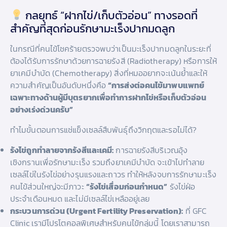
กลยุทธ์ “ฝากไข่/เก็บตัวอ่อน” ทางรอดที่
สำคัญที่สุดก่อนรักษามะเร็งปากมดลูก
ในกรณีที่คนไข้โชคร้ายตรวจพบว่าเป็นมะเร็งปากมดลูกในระยะที่
ต้องได้รับการรักษาด้วยการฉายรังสี (Radiotherapy) หรือการให้
ยาเคมีบำบัด (Chemotherapy) สิ่งที่หมออยากจะเน้นย้ำและให้
ความสำคัญเป็นอันดับหนึ่งคือ
“การส่งต่อคนไข้มาพบแพทย์
เฉพาะทางด้านผู้มีบุตรยากเพื่อทำการฝากไข่หรือเก็บตัวอ่อน
อย่างเร่งด่วนครับ”
ทำไมขั้นตอนการแช่แข็งเซลล์สืบพันธุ์ถึงวิกฤตและรอไม่ได้?
รังไข่ถูกทำลายจากรังสีและเคมี:
การฉายรังสีบริเวณอุ้ง
เชิงกรานเพื่อรักษามะเร็ง รวมถึงยาเคมีบำบัด จะเข้าไปทำลาย
เซลล์ไข่ในรังไข่อย่างรุนแรงและถาวร ทำให้หลังจบการรักษามะเร็ง
คนไข้ส่วนใหญ่จะมีภาวะ
“รังไข่เสื่อมก่อนกำหนด”
รังไข่ฝ่อ
ประจำเดือนหมด และไม่มีเซลล์ไข่เหลืออยู่เลย
กระบวนการด่วน (Urgent Fertility Preservation):
ที่ GFC
Clinic เรามีโปรโตคอลพิเศษสำหรับคนไข้กลุ่มนี้ โดยเราสามารถ