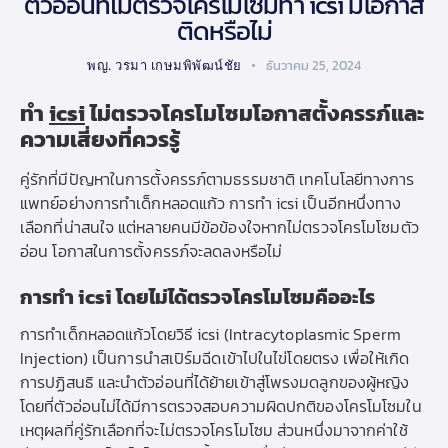
ตัวอ่อนที่ไม่ตรวจโครโมโซมทำ icsi มีโอกาส
ติดหรือไม่
พญ. วรมา เกษมพิพัฒน์ชัย
ธันวาคม 25, 2024
ทำ
icsi
ไม่ตรวจโครโมโซมโอกาสตั้งครรภ์และ
ความเสี่ยงที่ควรรู้
คู่รักที่มีปัญหาในการตั้งครรภ์ตามธรรมชาติ เทคโนโลยีทางการ
แพทย์อย่างการทำเด็กหลอดแก้ว การทำ icsi เป็นอีกหนึ่งทาง
เลือกที่น่าสนใจ แต่หลายคนมีข้อข้องใจหากไม่ตรวจโครโมโซมตัว
อ่อน โอกาสในการตั้งครรภ์จะลดลงหรือไม่
การทำ icsi โดยไม่ได้ตรวจโครโมโซมคืออะไร
การทำเด็กหลอดแก้วโดยวิธี icsi (Intracytoplasmic Sperm
Injection) เป็นการนำสเปิร์มฉีดเข้าไปในไข่โดยตรง เพื่อให้เกิด
การปฏิสนธิ และนำตัวอ่อนที่ได้ย้ายเข้าสู่โพรงมดลูกของผู้หญิง
โดยที่ตัวอ่อนไม่ได้มีการตรวจสอบความผิดปกติของโครโมโซมใน
เหตุผลที่คู่รักเลือกที่จะไม่ตรวจโครโมโซม ส่วนหนึ่งมาจากค่าใช้