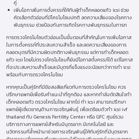
คู่
เพิ่มโอกาสในการตั้งครรภ์ให้กับผู้ทำเด็กหลอดแก้ว icsi ช่วย
คัดเลือกตัวอ่อนที่มีโครโมโซมปกติ ลดความเสี่ยงของโรคทาง
พันธุกรรม ช่วยป้องกันการเกิดโรคทางพันธุกรรมในทารก
การตรวจโครโมโซมตัวอ่อนเป็นขั้นตอนที่สำคัญในการเพิ่มโอกาส
ในการตั้งครรภ์ที่ประสบความสำเร็จ และลดความเสี่ยงของการ
คลอดบุตรที่มีความผิดปกติทางพันธุกรรม แต่การทำเด็กหลอด
แก้ว icsi โดยไม่ตรวจโครโมโซมก็ยังมีโอกาสตั้งครรภ์ได้ แต่โอกาส
ที่จะประสบความสำเร็จและมีบุตรที่แข็งแรงจะน้อยกว่าการทำ icsi
พร้อมกับการตรวจโครโมโซม
หากคุณเป็นคู่รักที่มีข้อสงสัยเกี่ยวกับการตรวจโครโมโซม ควร
ปรึกษาแพทย์เพื่อรับคำแนะนำที่ถูกต้อง และหากกำลังตัดสินใจทำ
เด็กหลอดแก้ว ตรวจโครโมโซม ฝากไข่ ทำ icsi สามารถปรึกษา
แพทย์ผู้เชี่ยวชาญด้านการเจริญพันธุ์ เพื่อเตรียมตัวทํา icsi ivf
thailand กับ Genesis Fertility Center หรือ GFC ศูนย์รวม
บริการทางการแพทย์สำหรับมีบุตรยาก มีเทคโนโลยี และ
นวัตกรรมที่ล้ำหน้ามาช่วยการเจริญพันธ์ุให้กับคู่รักที่มีบุตรยาก