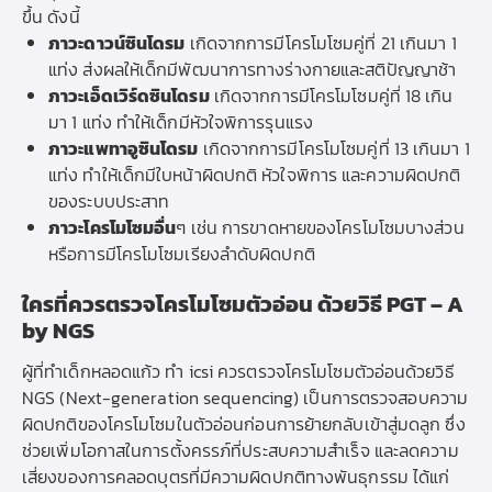
ขึ้น ดังนี้
ภาวะดาวน์ซินโดรม
เกิดจากการมีโครโมโซมคู่ที่ 21 เกินมา 1
แท่ง ส่งผลให้เด็กมีพัฒนาการทางร่างกายและสติปัญญาช้า
ภาวะเอ็ดเวิร์ดซินโดรม
เกิดจากการมีโครโมโซมคู่ที่ 18 เกิน
มา 1 แท่ง ทำให้เด็กมีหัวใจพิการรุนแรง
ภาวะแพทาอูซินโดรม
เกิดจากการมีโครโมโซมคู่ที่ 13 เกินมา 1
แท่ง ทำให้เด็กมีใบหน้าผิดปกติ หัวใจพิการ และความผิดปกติ
ของระบบประสาท
ภาวะโครโมโซมอื่น
ๆ เช่น การขาดหายของโครโมโซมบางส่วน
หรือการมีโครโมโซมเรียงลำดับผิดปกติ
ใครที่ควรตรวจโครโมโซมตัวอ่อน ด้วยวิธี PGT – A
by NGS
ผู้ที่ทำเด็กหลอดแก้ว ทำ icsi ควรตรวจโครโมโซมตัวอ่อนด้วยวิธี
NGS (Next-generation sequencing) เป็นการตรวจสอบความ
ผิดปกติของโครโมโซมในตัวอ่อนก่อนการย้ายกลับเข้าสู่มดลูก ซึ่ง
ช่วยเพิ่มโอกาสในการตั้งครรภ์ที่ประสบความสำเร็จ และลดความ
เสี่ยงของการคลอดบุตรที่มีความผิดปกติทางพันธุกรรม ได้แก่