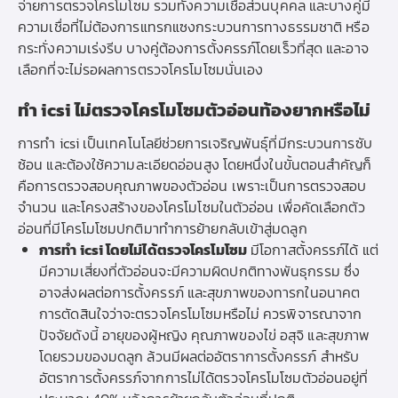
จ่ายการตรวจโครโมโซม รวมทั้งความเชื่อส่วนบุคคล และบางคู่มี
ความเชื่อที่ไม่ต้องการแทรกแซงกระบวนการทางธรรมชาติ หรือ
กระทั่งความเร่งรีบ บางคู่ต้องการตั้งครรภ์โดยเร็วที่สุด และอาจ
เลือกที่จะไม่รอผลการตรวจโครโมโซมนั่นเอง
ทำ icsi ไม่ตรวจโครโมโซมตัวอ่อนท้องยากหรือไม่
การทำ icsi เป็นเทคโนโลยีช่วยการเจริญพันธ์ุที่มีกระบวนการซับ
ซ้อน และต้องใช้ความละเอียดอ่อนสูง โดยหนึ่งในขั้นตอนสำคัญก็
คือการตรวจสอบคุณภาพของตัวอ่อน เพราะเป็นการตรวจสอบ
จำนวน และโครงสร้างของโครโมโซมในตัวอ่อน เพื่อคัดเลือกตัว
อ่อนที่มีโครโมโซมปกติมาทำการย้ายกลับเข้าสู่มดลูก
การทำ icsi โดยไม่ได้ตรวจโครโมโซม
มีโอกาสตั้งครรภ์ได้ แต่
มีความเสี่ยงที่ตัวอ่อนจะมีความผิดปกติทางพันธุกรรม ซึ่ง
อาจส่งผลต่อการตั้งครรภ์ และสุขภาพของทารกในอนาคต
การตัดสินใจว่าจะตรวจโครโมโซมหรือไม่ ควรพิจารณาจาก
ปัจจัยดังนี้ อายุของผู้หญิง คุณภาพของไข่ อสุจิ และสุขภาพ
โดยรวมของมดลูก ล้วนมีผลต่ออัตราการตั้งครรภ์ สำหรับ
อัตราการตั้งครรภ์จากการไม่ได้ตรวจโครโมโซมตัวอ่อนอยู่ที่