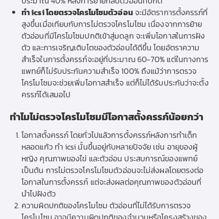
ประมาณ 40% หลังการย้ายกลับตัวอ่อนที่ปกติ
ทำ icsi โดยตรวจโครโมโซมตัวอ่อน
จะมีอัตราการตั้งครรภ์ที่
สูงขึ้นเมื่อเทียบกับการไม่ตรวจโครโมโซม เนื่องจากการย้าย
ตัวอ่อนที่มีโครโมโซมปกติเข้าสู่มดลูก จะเพิ่มโอกาสในการฝัง
ตัว และการเจริญเติบโตของตัวอ่อนได้ดีขึ้น โดยอัตราความ
สำเร็จในการตั้งครรภ์จะอยู่ที่ประมาณ 60-70% แต่ในทางการ
แพทย์ก็ไม่รับประกันความสำเร็จ 100% ถึงแม้ว่าการตรวจ
โครโมโซมจะช่วยเพิ่มโอกาสสำเร็จ แต่ก็ไม่ได้รับประกันว่าจะตั้ง
ครรภ์ได้เสมอไป
ทำไมไม่ตรวจโครโมโซมมีโอกาสตั้งครรภ์น้อยกว่า
โอกาสตั้งครรภ์ โดยทั่วไปแล้วการตั้งครรภ์หลังการทำเด็ก
หลอดแก้ว ทำ icsi นั้นขึ้นอยู่กับหลายปัจจัย เช่น อายุของผู้
หญิง คุณภาพของไข่ และตัวอ่อน ประสบการณ์ของแพทย์
เป็นต้น การไม่ตรวจโครโมโซมตัวอ่อนจะไม่ส่งผลโดยตรงต่อ
โอกาสในการตั้งครรภ์ แต่จะส่งผลต่อคุณภาพของตัวอ่อนที่
นำไปฝังตัว
ความผิดปกติของโครโมโซม ตัวอ่อนที่ไม่ได้รับการตรวจ
โครโมโซม อาจมีความผิดปกติของจำนวนหรือโครงสร้างของ