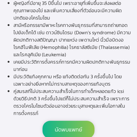
ผู้หญิงที่มีอายุ 35 ปีขึ้นไป เพราะอายุที่เพิ่มขึ้นจะส่งผลต่อ
คุณภาพของไข่ และเพิ่มความเสี่ยงที่ตัวอ่อนจะมีความผิด
ปกติของโครโมโซม
สามีหรือภรรยามีพาหะโรคทางพันธุกรรมที่สามารถถ่ายทอด
ไปยังเด็กได้ เช่น ดาวน์ซินโดรม (Down’s syndrome) มีความ
ผิดปกติทางสติปัญญา ปากแหว่ง เพดานโหว่ นิ้วมือบิดงอ
โรคฮีโมฟีเลีย (Hemophilia) โรคธาลัสซีเมีย (Thalassemia)
และโรคลูคิเมีย (Leukemia)
เคยมีประวัติการตั้งครรภ์ทารกมีความผิดปกติทางพันธุกรรม
มาก่อน
มีประวัติแท้งคุกคาม หรือ แท้งติดต่อกัน 3 ครั้งขึ้นไป โดย
เฉพาะอย่างยิ่งหากไม่ทราบสาเหตุของการแท้งบุตร
คู่สมรสที่ไม่ประสบความสำเร็จในการทำเด็กหลอดแก้ว icsi
ด้วยวิธีปกติ 3 ครั้งขึ้นไปแต่ก็ไม่ประสบความสำเร็จ เพราะการ
ตรวจโครโมโซมตัวอ่อนอาจช่วยระบุสาเหตุและเพิ่มโอกาสใน
การตั้งครรภ์
นัดพบแพทย์