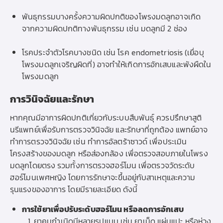
พันธุกรรมบางครั้งความผิดปกติของโพรงมดลูกอาจเกิด
จากความผิดปกติทางพันธุกรรม เช่น มดลูกมี 2 ช่อง
โรคประจำตัวโรคบางชนิด เช่น โรค endometriosis (เยื่อบุ
โพรงมดลูกเจริญผิดที่) อาจทำให้เกิดการอักเสบและพังผืดใน
โพรงมดลูก
การวินิจฉัยและรักษา
หากคุณมีอาการผิดปกติเกี่ยวกับระบบสืบพันธุ์ ควรปรึกษาสูติ
นรีแพทย์เพื่อรับการตรวจวินิจฉัย และรักษาที่ถูกต้อง แพทย์อาจ
ทำการตรวจวินิจฉัย เช่น ทำการอัลตร้าซาวด์ เพื่อประเมิน
โครงสร้างของมดลูก หรือส่องกล้อง เพื่อตรวจสอบภายในโพรง
มดลูกโดยตรง รวมทั้งการตรวจฮอร์โมน เพื่อตรวจวัดระดับ
ฮอร์โมนเพศหญิง โดยการรักษาจะขึ้นอยู่กับสาเหตุและความ
รุนแรงของอาการ โดยมีรายละเอียด ดังนี้
การใช้ยาเพื่อปรับระดับฮอร์โมน หรือลดการอักเสบ
ยาคุมกำเนิดมีหลายรูปแบบ เช่น ยาเม็ด แผ่นแปะ หรือห่วง