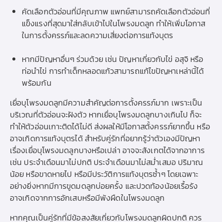
คัดเลือกตัวอ่อนที่มีคุณภาพ แพทย์สามารถคัดเลือกตัวอ่อนที่
แข็งแรงที่สุดมาใส่กลับเข้าไปในโพรงมดลูก ทำให้เพิ่มโอกาส
ในการตั้งครรภ์และลดความเสี่ยงต่อการแท้งบุตร
หากมีปัญหาอื่นๆ ร่วมด้วย เช่น ปัญหาเกี่ยวกับไข่ อสุจิ หรือ
ท่อนำไข่ การทำเด็กหลอดแก้วสามารถแก้ไขปัญหาเหล่านี้ได้
พร้อมกัน
เยื่อบุโพรงมดลูกมีความสำคัญต่อการตั้งครรภ์มาก เพราะเป็น
บริเวณที่ตัวอ่อนจะฝังตัว หากเยื่อบุโพรงมดลูกบางเกินไป ก็จะ
ทำให้ตัวอ่อนเกาะติดได้ไม่ดี ส่งผลให้มีโอกาสตั้งครรภ์ยากขึ้น หรือ
อาจเกิดการแท้งบุตรได้ สำหรับคู่รักที่อยากรู้ว่าตัวเองมีปัญหา
เรื่องเยื่อบุโพรงมดลูกบางหรือเปล่า อาจจะสังเกตได้จากอาการ
เช่น ประจำเดือนมาไม่ปกติ ประจำเดือนมาไม่สม่ำเสมอ ปริมาณ
น้อย หรือขาดหายไป หรือมีประวัติการแท้งบุตรซ้ำๆ โดยเฉพาะ
อย่างยิ่งหากมีการขูดมดลูกบ่อยครั้ง และปวดท้องน้อยเรื้อรัง
อาจเกิดจากการอักเสบหรือมีพังผืดในโพรงมดลูก
หากคุณเป็นคู่รักที่มีข้อสงสัยเกี่ยวกับโพรงมดลูกผิดปกติ ควร