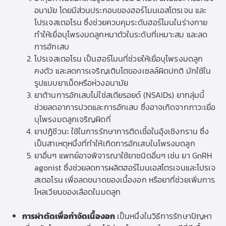
อนามัย โดยมีส่วนประกอบของฮอร์โมนเอสโตรเจน และ
โปรเจสเตอโรน ซึ่งช่วยควบคุมระดับฮอร์โมนในร่างกาย
ทำให้เยื่อบุโพรงมดลูกหนาตัวในระดับที่เหมาะสม และลด
การอักเสบ
โปรเจสเตอโรน เป็นฮอร์โมนที่ช่วยให้เยื่อบุโพรงมดลูก
คงตัว และลดการเจริญเติบโตของเซลล์ผิดปกติ มักใช้ใน
รูปแบบยาเม็ดหรือห่วงอนามัย
ยาต้านการอักเสบไม่ใช่สเตียรอยด์ (NSAIDs) ยากลุ่มนี้
ช่วยลดอาการปวดและการอักเสบ ซึ่งอาจเกิดจากภาวะเยื่อ
บุโพรงมดลูกเจริญผิดที่
ยาปฏิชีวนะ ใช้ในการรักษาการติดเชื้อในอุ้งเชิงกราน ซึ่ง
เป็นสาเหตุหนึ่งที่ทำให้เกิดการอักเสบในโพรงมดลูก
ยาอื่นๆ แพทย์อาจพิจารณาใช้ยาชนิดอื่นๆ เช่น ยา GnRH
agonist ซึ่งช่วยลดการผลิตฮอร์โมนเอสโตรเจนและโปรเจ
สเตอโรน เพื่อลดขนาดของเนื้องอก หรือยาที่ช่วยเพิ่มการ
ไหลเวียนของเลือดในมดลูก
การผ่าตัดเพื่อกำจัดเนื้องอก
เป็นหนึ่งในวิธีการรักษาปัญหา