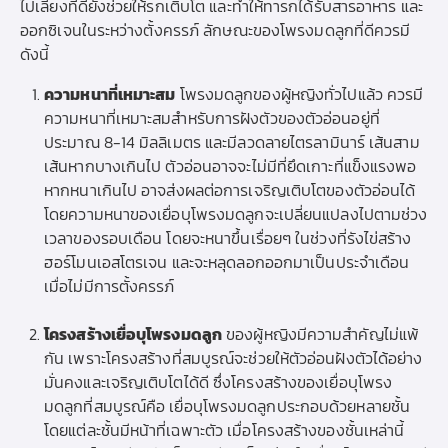
ไปเลี้ยงที่ดียังช่วยให้รกเติบโต และทำให้ทารกได้รับสารอาหาร และ
ออกซิเจนในระหว่างตั้งครรภ์ ลักษณะของโพรงมดลูกที่ดีควรมี
ดังนี้
ความหนาที่เหมาะสม
โพรงมดลูกของผู้หญิงทั่วไปแล้ว ควรมี
ความหนาที่เหมาะสมสำหรับการฝังตัวของตัวอ่อนอยู่ที่
ประมาณ 8-14 มิลลิเมตร และมีลวดลายไตรลามินาร์ เส้นสาม
เส้นหากบางเกินไป ตัวอ่อนอาจจะไม่มีที่ยึดเกาะที่แข็งแรงพอ
หากหนาเกินไป อาจส่งผลต่อการเจริญเติบโตของตัวอ่อนได้
โดยความหนาของเยื่อบุโพรงมดลูกจะเปลี่ยนแปลงไปตามช่วง
เวลาของรอบเดือน โดยจะหนาขึ้นเรื่อยๆ ในช่วงที่รังไข่สร้าง
ฮอร์โมนเอสโตรเจน และจะหลุดลอกออกมาเป็นประจำเดือน
เมื่อไม่มีการตั้งครรภ์
โครงสร้างเยื่อบุโพรงมดลูก
ของผู้หญิงมีความสำคัญไม่แพ้
กัน เพราะโครงสร้างที่สมบูรณ์จะช่วยให้ตัวอ่อนฝังตัวได้อย่าง
มั่นคงและเจริญเติบโตได้ดี ซึ่งโครงสร้างของเยื่อบุโพรง
มดลูกที่สมบูรณ์คือ เยื่อบุโพรงมดลูกประกอบด้วยหลายชั้น
โดยแต่ละชั้นมีหน้าที่เฉพาะตัว เมื่อโครงสร้างของชั้นเหล่านี้