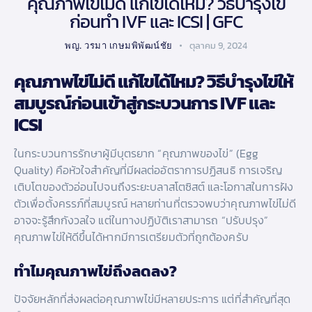
คุณภาพไข่ไม่ดี แก้ไขได้ไหม? วิธีบำรุงไข่
ก่อนทำ IVF และ ICSI | GFC
พญ. วรมา เกษมพิพัฒน์ชัย
ตุลาคม 9, 2024
คุณภาพไข่ไม่ดี แก้ไขได้ไหม? วิธีบำรุงไข่ให้
สมบูรณ์ก่อนเข้าสู่กระบวนการ IVF และ
ICSI
ในกระบวนการรักษาผู้มีบุตรยาก “คุณภาพของไข่” (Egg
Quality) คือหัวใจสำคัญที่มีผลต่ออัตราการปฏิสนธิ การเจริญ
เติบโตของตัวอ่อนไปจนถึงระยะบลาสโตซิสต์ และโอกาสในการฝัง
ตัวเพื่อตั้งครรภ์ที่สมบูรณ์ หลายท่านที่ตรวจพบว่าคุณภาพไข่ไม่ดี
อาจจะรู้สึกกังวลใจ แต่ในทางปฏิบัติเราสามารถ “ปรับปรุง”
คุณภาพไข่ให้ดีขึ้นได้หากมีการเตรียมตัวที่ถูกต้องครับ
ทำไมคุณภาพไข่ถึงลดลง?
ปัจจัยหลักที่ส่งผลต่อคุณภาพไข่มีหลายประการ แต่ที่สำคัญที่สุด