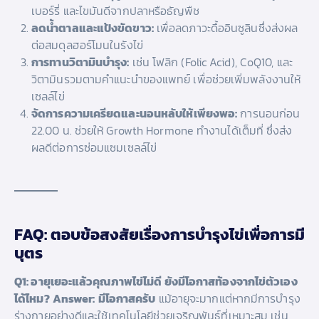
เบอร์รี่ และไขมันดีจากปลาหรือธัญพืช
ลดน้ำตาลและแป้งขัดขาว:
เพื่อลดภาวะดื้ออินซูลินซึ่งส่งผล
ต่อสมดุลฮอร์โมนในรังไข่
การทานวิตามินบำรุง:
เช่น โฟลิก (Folic Acid), CoQ10, และ
วิตามินรวมตามคำแนะนำของแพทย์ เพื่อช่วยเพิ่มพลังงานให้
เซลล์ไข่
จัดการความเครียดและนอนหลับให้เพียงพอ:
การนอนก่อน
22.00 น. ช่วยให้ Growth Hormone ทำงานได้เต็มที่ ซึ่งส่ง
ผลดีต่อการซ่อมแซมเซลล์ไข่
FAQ: ตอบข้อสงสัยเรื่องการบำรุงไข่เพื่อการมี
บุตร
Q1: อายุเยอะแล้วคุณภาพไข่ไม่ดี ยังมีโอกาสท้องจากไข่ตัวเอง
ได้ไหม?
Answer:
มีโอกาสครับ
แม้อายุจะมากแต่หากมีการบำรุง
ร่างกายอย่างดีและใช้เทคโนโลยีช่วยเจริญพันธุ์ที่เหมาะสม เช่น