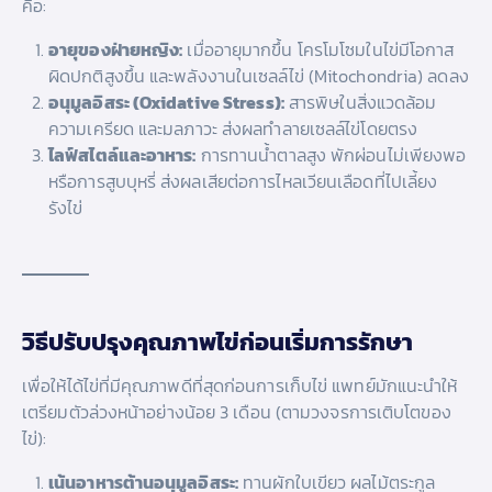
คือ:
อายุของฝ่ายหญิง:
เมื่ออายุมากขึ้น โครโมโซมในไข่มีโอกาส
ผิดปกติสูงขึ้น และพลังงานในเซลล์ไข่ (Mitochondria) ลดลง
อนุมูลอิสระ (Oxidative Stress):
สารพิษในสิ่งแวดล้อม
ความเครียด และมลภาวะ ส่งผลทำลายเซลล์ไข่โดยตรง
ไลฟ์สไตล์และอาหาร:
การทานน้ำตาลสูง พักผ่อนไม่เพียงพอ
หรือการสูบบุหรี่ ส่งผลเสียต่อการไหลเวียนเลือดที่ไปเลี้ยง
รังไข่
วิธีปรับปรุงคุณภาพไข่ก่อนเริ่มการรักษา
เพื่อให้ได้ไข่ที่มีคุณภาพดีที่สุดก่อนการเก็บไข่ แพทย์มักแนะนำให้
เตรียมตัวล่วงหน้าอย่างน้อย 3 เดือน (ตามวงจรการเติบโตของ
ไข่):
เน้นอาหารต้านอนุมูลอิสระ:
ทานผักใบเขียว ผลไม้ตระกูล