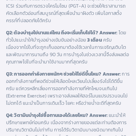
ICSI ร่วมกับการตรวจโครโมโซม (PGT-A) จะช่วยให้เราสามารถ
คัดเลือกตัวอ่อนที่สมบูรณ์ที่สุดเพื่อนำมาฝังตัว เพิ่มโอกาสตั้ง
ครรภ์ที่ปลอดภัยได้ครับ
Q2: ต้องบำรุงไข่นานแค่ไหน ถึงจะเริ่มเก็บไข่ได้?
Answer:
โดย
ทั่วไปแนะนำให้บำรุงอย่างเข้มข้นอย่างน้อย
3 เดือน
ครับ
เนื่องจากไข่ใบที่จะถูกเก็บออกมาต้องใช้เวลาในการเจริญเติบโต
และพัฒนาการนานถึง 90 วัน การบำรุงในช่วงเวลานี้จึงส่งผลต่อ
คุณภาพไข่ใบที่จะนำมาใช้งานมากที่สุดครับ
Q3: การออกกำลังกายหนักๆ ช่วยให้ไข่ดีขึ้นไหม?
Answer:
การ
ออกกำลังกายที่พอดีช่วยให้เลือดไหลเวียนไปเลี้ยงรังไข่ได้ดีขึ้น
ครับ แต่ควรหลีกเลี่ยงการออกกำลังกายที่หักโหมจนเกินไป
(Extreme Exercise) เพราะอาจส่งผลให้ฮอร์โมนแปรปรวนจนไข่
ไม่ตกได้ แนะนำเป็นการเดินเร็ว โยคะ หรือว่ายน้ำจะดีที่สุดครับ
Q4: วิตามินบำรุงไข่ซื้อทานเองได้เลยไหม?
Answer:
แนะนำให้
ปรึกษาแพทย์ก่อนครับ เนื่องจากร่างกายของแต่ละท่านต้องการ
ปริมาณวิตามินไม่เท่ากัน การได้รับวิตามินบางชนิดมากเกินไป