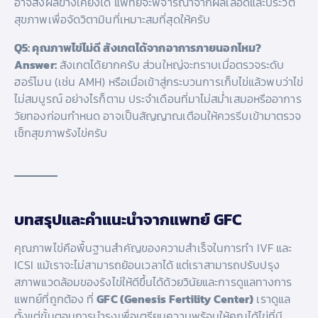
อาจส่งผลข้างเคียงได้ แพทย์จะพิจารณาจากผลเลือดและประวัติ
สุขภาพเพื่อจัดวิตามินที่เหมาะสมที่สุดให้ครับ
Q5: คุณภาพไข่ไม่ดี สังเกตได้จากอาการภายนอกไหม?
Answer:
สังเกตได้ยากครับ ส่วนใหญ่จะทราบเมื่อตรวจระดับ
ฮอร์โมน (เช่น AMH) หรือเมื่อเข้าสู่กระบวนการเก็บไข่แล้วพบว่าไข่
ไม่สมบูรณ์ อย่างไรก็ตาม ประจำเดือนที่มาไม่สม่ำเสมอหรืออาการ
วัยทองก่อนกำหนด อาจเป็นสัญญาณเตือนให้ควรรีบเข้ามาตรวจ
เช็กสุขภาพรังไข่ครับ
บทสรุปและคำแนะนำจากแพทย์ GFC
คุณภาพไข่คือพื้นฐานสำคัญของความสำเร็จในการทำ IVF และ
ICSI แม้เราจะไม่สามารถย้อนเวลาได้ แต่เราสามารถปรับปรุง
สภาพแวดล้อมของรังไข่ให้ดีขึ้นได้ด้วยวินัยและการดูแลทางการ
แพทย์ที่ถูกต้อง ที่
GFC (Genesis Fertility Center)
เราดูแล
ตั้งแต่ขั้นตอนการบำรุงเพื่อเตรียมความพร้อมให้คุณได้ไข่ที่มี