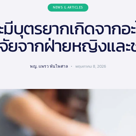
NEWS & ARTICLES
ะมีบุตรยากเกิดจากอะไ
จจัยจากฝ่ายหญิงและ
พญ. แพรว พันไพศาล
พฤษภาคม 8, 2026