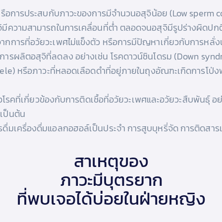
ชื้อ หรือการประสบกับภาวะของการมีจำนวนอสุจิน้อย (Low sperm coun
สุจิมีความสามารถในการเคลื่อนที่ต่ำ ตลอดจนอสุจิมีรูปร่างผิดปกติ
ารที่อวัยวะเพศไม่แข็งตัว หรือการมีปัญหาเกี่ยวกับการหลั่งน้
ารผลิตอสุจิที่ลดลง อย่างเช่น โรคดาวน์ซินโดรม (Down synd
ocele) หรือภาวะที่หลอดเลือดดำที่อยู่ภายในถุงอัณฑะเกิดการโป่
โรคที่เกี่ยวข้องกับการติดเชื้อที่อวัยวะเพศและอวัยวะสืบพันธุ์
เป็นต้น
รดื่มเครื่องดื่มแอลกอฮอล์เป็นประจำ การสูบบุหรี่จัด การติดส
สาเหตุของ
ภาวะมีบุตรยาก
ที่พบเจอได้บ่อยในฝ่ายหญิง