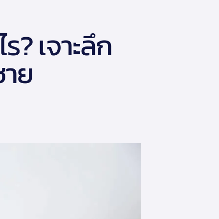
ร? เจาะลึก
ชาย