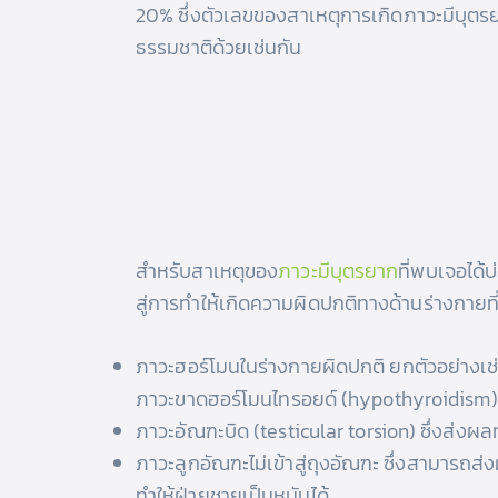
20% ซึ่งตัวเลขของสาเหตุการเกิดภาวะมีบุตรยา
ธรรมชาติด้วยเช่นกัน
สำหรับสาเหตุของ
ภาวะมีบุตรยาก
ที่พบเจอได้
สู่การทำให้เกิดความผิดปกติทางด้านร่างกายที่น
ภาวะฮอร์โมนในร่างกายผิดปกติ ยกตัวอย่างเช
ภาวะขาดฮอร์โมนไทรอยด์ (hypothyroidism) 
ภาวะอัณฑะบิด (testicular torsion) ซึ่งส่งผล
ภาวะลูกอัณฑะไม่เข้าสู่ถุงอัณฑะ ซึ่งสามาร
ทำให้ฝ่ายชายเป็นหมันได้