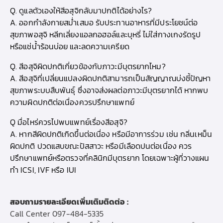
Q. ดูแลตัวเองให้สีอสุจิกลับมาปกติได้อย่างไร?
A. ออกกำลังกายสม่ำเสมอ รับประทานอาหารที่มีประโยชน์ต่อ
สุขภาพอสุจิ หลีกเลี่ยงแอลกอฮอล์และบุหรี่ ไม่ใส่กางเกงรัดรูป
หรือแช่น้ำร้อนบ่อย และลดความเครียด
Q. สีอสุจิผิดปกติเกี่ยวข้องกับภาวะมีบุตรยากไหม?
A. สีอสุจิที่เปลี่ยนแปลงผิดปกติสามารถเป็นสัญญาณบ่งชี้ปัญหา
สุขภาพระบบสืบพันธุ์ ซึ่งอาจส่งผลต่อภาวะมีบุตรยากได้ หากพบ
ความผิดปกติต่อเนื่องควรปรึกษาแพทย์
Q มื่อไหร่ควรไปพบแพทย์เรื่องสีอสุจิ?
A. หากสีผิดปกติเกิดขึ้นต่อเนื่อง หรือมีอาการร่วม เช่น กลิ่นเหม็น
ผิดปกติ ปวดแสบขณะปัสสาวะ หรือมีเลือดปนต่อเนื่อง ควร
ปรึกษาแพทย์หรือตรวจที่คลินิกมีบุตรยาก โดยเฉพาะผู้ที่วางแผน
ทำ ICSI, IVF หรือ IUI
สอบถามรายละเอียดเพิ่มเติมติดต่อ :
Call Center
097-484-5335