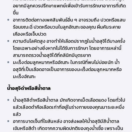
อยากมีลูก
ควรปรึกษาแพทย์เพื่อเข้ารับการรักษาอาการที่เกิด
ขึ้น
อาการติดต่อทางเพศสัมพันธ์อื่น ๆ อาจรวมถึง ปวดหรือแสบ
ร้อนขณะฉี่ ปวดหรือบวมในลูกอัณฑะของคุณ ผื่นคันระคาย
เคืองหรือเจ็บปวด
ความดันโลหิตสูง อาจทำให้เลือดปรากฏในน้ำอสุจิได้บางครั้ง
โดยเฉพาะอย่างยิ่งหากไม่ได้รับการรักษา โดยอาการเหล่านี้
สามารถตรวจน้ำอสุจิได้ที่
คลินิกมีบุตรยาก
มะเร็งต่อมลูกหมากหรืออัณฑะ ในกรณีที่พบไม่บ่อยนัก น้ำ
อสุจิที่เป็นเลือดอาจเป็นอาการของมะเร็งต่อมลูกหมากหรือ
มะเร็งอัณฑะ
น้ำอสุจิดำหรือสีน้ำตาล
น้ำอสุจิสีดำหรือสีน้ำตาล มักเกิดจากเม็ดเลือดแดง โดยทั่วไป
แล้วเลือดดำคือเลือดเก่าที่อยู่ในร่างกายของคุณมาระยะหนึ่ง
แล้ว
อาการบาดเจ็บที่ไขสันหลัง อาจส่งผลให้น้ำอสุจิมีสีน้ำตาล
เข้มหรือสีดำ เกิดจากความผิดปกติของถุงน้ำเชื้อ เพราะเป็น