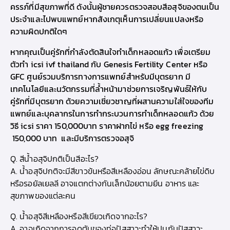
ครรภ์ที่มีสุขภาพที่ดี ดังนั้นผู้ชายควรตรวจสอบสีอสุจิของตนเป็น
ประจำและไปพบแพทย์หากสังเกตุเห็นการเปลี่ยนแปลงหรือ
ความผิดปกติใดๆ
หากคุณเป็นคู่รักที่กำลังตัดสินใจ
ทำเด็กหลอดแก้ว
เพื่อเตรียม
ตัว
ทํา icsi ivf thailand
กับ Genesis Fertility Center หรือ
GFC ศูนย์รวมบริการทางการแพทย์สำหรับมีบุตรยาก มี
เทคโนโลยีและนวัตกรรมที่ล้ำหน้ามาช่วยการเจริญพันธ์ให้กับ
คู่รักที่มีบุตรยาก ด้วยความเชี่ยวชาญที่ผสานความใส่ใจของทีม
แพทย์และบุคลากรในการทำกระบวนการทำเด็กหลอดแก้ว ด้วย
วิธี
icsi ราคา
150,000บาท
ราคาฝากไข่
หรือ
egg freezing
150,000 บาท
และมีบริการตรวจอสุจิ
Q. สีน้ำอสุจิปกติเป็นสีอะไร?
A. น้ำอสุจิปกติจะมีสีขาวข้นหรือสีเหลืองอ่อน ลักษณะคล้ายไข่ดิบ
หรือรอยัลเยลลี อาจแตกต่างกันเล็กน้อยตามยีน อาหาร และ
สุขภาพของแต่ละคน
Q. น้ำอสุจิสีเหลืองหรือสีเขียวเกิดจากอะไร?
A. อาจเกิดจากการอุดตันของท่อปัสสาวะทำให้ปนกับปัสสาวะ