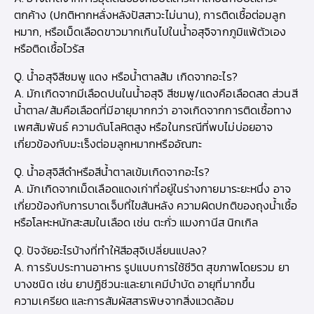
ตกค้าง (ปกติหากหลั่งหลังปัสสาวะไม่นาน), การติดเชื้อต่อมลูก
หมาก, หรือเม็ดเลือดขาวมากเกินไปในน้ำอสุจิจากภูมิแพ้ตัวเอง
หรือติดเชื้อไวรัส
Q. น้ำอสุจิสีชมพู แดง หรือน้ำตาลส้ม เกิดจากอะไร?
A. มักเกิดจากมีเลือดปนในน้ำอสุจิ สีชมพู/แดงคือเลือดสด ส่วนสี
น้ำตาล/ส้มคือเลือดที่มีอายุมากกว่า อาจเกิดจากการติดเชื้อทาง
เพศสัมพันธ์ ความดันโลหิตสูง หรือในกรณีที่พบไม่บ่อยอาจ
เกี่ยวข้องกับมะเร็งต่อมลูกหมากหรืออัณฑะ
Q. น้ำอสุจิสีดำหรือสีน้ำตาลเข้มเกิดจากอะไร?
A. มักเกิดจากเม็ดเลือดแดงเก่าที่อยู่ในร่างกายมาระยะหนึ่ง อาจ
เกี่ยวข้องกับการบาดเจ็บที่ไขสันหลัง ความผิดปกติของถุงน้ำเชื้อ
หรือโลหะหนักสะสมในเลือด เช่น ตะกั่ว แมงกานีส นิกเกิล
Q. ปัจจัยอะไรบ้างที่ทำให้สีอสุจิเปลี่ยนแปลง?
A. การรับประทานอาหาร รูปแบบการใช้ชีวิต สุขภาพโดยรวม ยา
บางชนิด เช่น ยาปฏิชีวนะและยาเคมีบำบัด อายุที่มากขึ้น
ความเครียด และการสัมผัสสารพิษจากสิ่งแวดล้อม