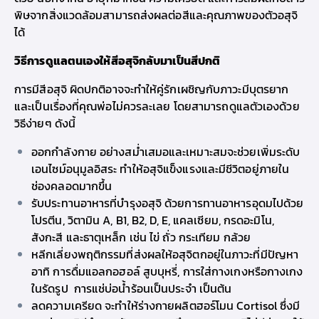
พิษจากสิ่งแวดล้อมสามารถส่งผลต่อสีและคุณภาพของตัวอสุจิ
ได้
วิธีการดูแลตนเองให้สีอสุจิกลับมาเป็นสีปกติ
การมีสีอสุจิ ผิดปกติอาจจะทำให้คู่รักเผชิญกับ
ภาวะมีบุตรยาก
และเป็นเรื่องที่คุณพ่อไม่ควรละเลย โดยสามารถดูแลตัวเองด้วย
วิธีง่ายๆ ดังนี้
ออกกำลังกาย
อย่างสม่ำเสมอและเหมาะสมจะช่วยเพิ่มระดับ
เอนไซม์อนุมูลอิสระ ทำให้อสุจิแข็งแรงและมีชีวิตอยู่ภายใน
ช่องคลอดมากขึ้น
รับประทานอาหารที่บำรุงอสุจิ
ด้วยการทานอาหารอุดมไปด้วย
โปรตีน, วิตามิน A, B1, B2, D, E, แคลเซียม, กรดอะมิโน,
สังกะสี และธาตุเหล็ก เช่น ไข่ ถั่ว กระเทียม กล้วย
หลีกเลี่ยงพฤติกรรมที่ส่งผลให้อสุจิตกอยู่ในภาวะที่มีปัญหา
อาทิ
การดื่มแอลกอฮอล์ สูบบุหรี่, การใส่กางเกงหรือกางเกง
ในรัดรูป การแช่บ่อน้ำร้อนเป็นประจำ เป็นต้น
ลดความเครียด
จะทำให้ร่างกายผลิตฮอร์โมน Cortisol ซึ่งมี