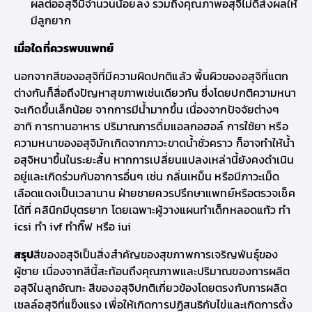
ผลต่ออสุจิมีจำนวนน้อยลง รวมถึงคุณภาพอสุจิไม่ดีส่งผลให้
มีลูกยาก
เมื่อใดที่ควรพบแพทย์
นอกจากสีของอสุจิที่มีความผิดปกติแล้ว พื้นผิวของอสุจิที่แตก
ต่างกันก็สื่อถึงปัญหาสุขภาพเช่นเดียวกัน ซึ่งโดยปกติความหนา
จะเกิดขึ้นเล็กน้อย จากการมีน้ำมากขึ้น เนื่องจากปัจจัยต่างๆ
อาทิ การทานอาหาร ปริมาณการดื่มแอลกอฮอล์ การใช้ยา หรือ
ความหนาของอสุจิมักเกิดจากภาวะขาดน้ำชั่วคราว ก็อาจทำให้น้ำ
อสุจิหนาขึ้นในระยะสั้น หากการเปลี่ยนแปลงเหล่านี้ยังคงดำเนิน
อยู่และเกิดร่วมกับอาการอื่นๆ เช่น กลิ่นเหม็น หรือมีภาวะเม็ด
เลือดแดงเป็นเวลานาน ฝ่ายชายควรปรึกษาแพทย์หรือตรวจเช็ค
ได้ที่
คลินิกมีบุตรยาก
โดยเฉพาะผู้วางแผน
ทำเด็กหลอดแก้ว ทำ
icsi ทำ ivf ทำกิ๊ฟ
หรือ
iui
สรุป
สีของอสุจิเป็นสิ่งสำคัญของสุขภาพการเจริญพันธุ์ของ
ผู้ชาย เนื่องจากสีนี้สะท้อนถึงคุณภาพและปริมาณของการผลิต
อสุจิในลูกอัณฑะ สีของอสุจิปกติเกี่ยวข้องโดยตรงกับการผลิต
เซลล์อสุจิที่แข็งแรง เพื่อให้เกิดการปฏิสนธิกับไข่และเกิดการตั้ง