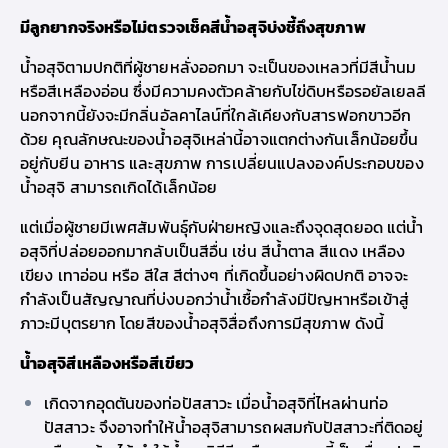
มีลูกยาก
จริงหรือไม่
ตรวจเช็คสีน้ำอสุจิบ่งชี้ถึงสุขภาพ
น้ำอสุจิตามปกติที่ผู้ชายหลั่งออกมา จะเป็นของเหลวที่มีสีน้ำนม
หรือสีเหลืองอ่อน ซึ่งมีความคงตัวคล้ายกับไข่ดิบหรือรอยัลเยลลี
นอกจากนี้ยังจะมีกลิ่นอัลคาไลน์ที่ใกล้เคียงกับสารฟอกขาวอีก
ด้วย คุณลักษณะของน้ำอสุจิเหล่านี้อาจแตกต่างกันเล็กน้อยขึ้น
อยู่กับยีน อาหาร และสุขภาพ การเปลี่ยนแปลงองค์ประกอบของ
น้ำอสุจิ สามารถเกิดได้เล็กน้อย
แต่
เมื่อผู้ชายมีเพศสัมพันธ์ุกับฝ่ายหญิงและถึงจุดสุดยอด แต่น้ำ
อสุจิที่ปล่อยออกมากลับเป็นสีอื่น เช่น สีน้ำตาล สีแดง เหลือง
เขียง เทาอ่อน หรือ สีใส สีต่างๆ ที่เกิดขึ้นอย่างผิดปกติ อาจจะ
กำลังเป็นสัญญาณที่บ่งบอกว่าน้ำเชื้อกำลังมีปัญหาหรือเข้าสู่
ภาวะมีบุตรยาก
โดยสีของน้ำอสุจิสื่อถึงการมีสุขภาพ ดังนี้
น้ำอสุจิสีเหลืองหรือสีเขียว
เกิดจากอุดตันของท่อปัสสาวะ เมื่อน้ำอสุจิที่ไหลผ่านท่อ
ปัสสาวะ จึงอาจทำให้น้ำอสุจิสามารถผสมกับปัสสาวะที่ติดอยู่