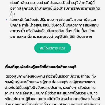
ต่อมที่ผลิตสารบางอย่างที่ประกอบเป็นน้ำอสุจิ สำหรับผู้ที่
อยากมีลูก
ควรปรึกษาแพทย์เพื่อเข้ารับการรักษาอาการที่เกิด
ขึ้น
โลหะหนักในเลือดในปริมาณมาก เช่น ตะกั่ว แมงกานีส และ
นิกเกิล ทำให้น้ำอสุจิมีสีเข้ม ซึ่งอาจเป็นผลจากการสัมผัสกับ
อาหาร น้ำ หรือปัจจัยด้านสิ่งแวดล้อมอื่นๆ ที่ปนเปื้อน โดย
อาการเหล่านี้สามารถตรวจน้ำอสุจิได้ที่
คลินิกมีบุตรยาก
สนใจบริการ ICSI
เรื่องที่คุณพ่อต้องรู้ปัจจัยที่ส่งผลต่อสีของอสุจิ
ตรวจสุขภาพก่อนแต่งงาน
ถือว่าเป็นเรื่องที่มีความสำคัญ ทั้ง
ของผู้หญิงและโดยเฉพาะผู้ชาย
สีของอสุจิ
ของผู้ชายอาจแตก
ต่างกันไปขึ้นอยู่กับปัจจัยหลายประการ รวมถึงการรับประทาน
อาหาร การเลือกรูปแบบการใช้ชีวิต และสุขภาพโดยรวม ยาบาง
ชนิด เช่น ยาปฏิชีวนะและยาเคมีบำบัด อาจส่งผลต่อสีของน้ำอสุจิ
ด้วย นอกจากนี้
อายุที่มากขึ้น ความเครียด และการสัมผัสกับสาร