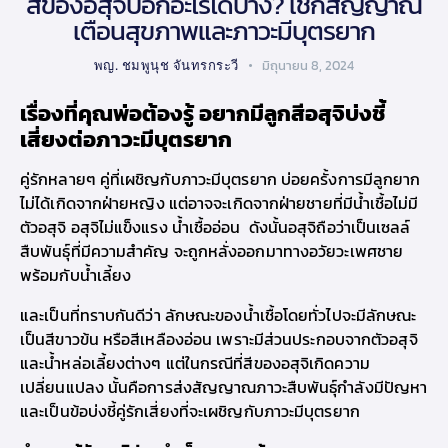
สีของอสุจิบอกอะไรได้บ้าง? เช็กสัญญาณ
เตือนสุขภาพและภาวะมีบุตรยาก
พญ. ชมพูนุช จันทรกระวี
มิถุนายน 8, 2024
เรื่องที่
คุณพ่อต้องรู้
อยากมีลูก
สีอสุจิบ่งชี้
เสี่ยงต่อ
ภาวะมีบุตรยาก
คู่รักหลายๆ คู่ที่เผชิญกับ
ภาวะมีบุตรยาก
บ่อยครั้งการ
มีลูกยาก
ไม่ได้เกิดจากฝ่ายหญิง แต่อาจจะเกิดจากฝ่ายชายที่
มีน้ำเชื้อไม่มี
ตัวอสุจิ อสุจิไม่แข็งแรง น้ำเชื้ออ่อน ดังนั้นอสุจิถือว่าเป็นเซลล์
สืบพันธุ์ที่มีความสำคัญ จะถูกหลั่งออกมาทางอวัยวะเพศชาย
พร้อมกับน้ำเลี้ยง
และเป็นที่ทราบกันดีว่า ลักษณะของน้ำเชื้อ
โดยทั่วไปจะมีลักษณะ
เป็นสีขาวข้น หรือสีเหลืองอ่อน เพราะมีส่วนประกอบจากตัวอสุจิ
และน้ำหล่อเลี้ยงต่างๆ แต่ในกรณีที่
สีของอสุจิเกิดความ
เปลี่ยนแปลง นั้นคือการส่งสัญญาณภาวะสืบพันธุ์กำลังมีปัญหา
และเป็นข้อบ่งชี้คู่รักเสี่ยงที่จะเผชิญกับ
ภาวะมีบุตรยาก