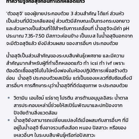
ทำความรู้จักอสุจิก่อน
ทำเด็กหลอดแก้ว
‘ตัวอสุจิ’ ของผู้ชายประกอบด้วย 3 ส่วนสำคัญ ได้แก่ ส่วนหัว
เป็นส่วนที่มีนิวเคลียสอยู่ ส่วนตัวมีลักษณะเป็นทรงกระบอกยาว
และส่วนหางเป็นส่วนที่ใช้สำหรับการเคลื่อนที่ น้ำอสุจิจะมีค่า pH
ประมาณ 7.35-7.50 มีสภาวะค่อนข้าง เป็นเบส ในน้ำอสุจินอกจาก
จะมีตัวอสุจิแล้ว ยังมีส่วนผสม ของสารอื่นๆ ประกอบด้วย
น้ำอสุจิเป็นส่วนสำคัญของระบบสืบพันธุ์เพศชาย และมีความ
สำคัญมากสำหรับผู้ที่
ทำเด็กหลอดแก้ว
ทำ icsi
ทำ ivf
เพราะ
ต้อง
ฉี
ดเชื้ออสุจิไปในไข่หนึ่งฟองในห้องปฏิบัติการเพื่อสร้างตัว
อ่อน
น้ำอสุจิ ประกอบด้วยสเปิร์ม แต่เป็นของเหลวที่ซับซ้อนซึ่งมี
สารอื่นๆ การศึกษาระบุว่าน้ำอสุจิที่ดีต่อสุขภาพ จะประกอบด้วย
วิตามิน เอนไซม์ แร่ธาตุ โปรตีน สารต้านอนุมูลอิสระ น้ำตาล
สารประกอบเหล่านี้ช่วยให้สเปิร์มพัฒนาและปกป้องจาก
ปัจจัยด้านสิ่งแวดล้อม
น้ำอสุจิยังสามารถเปลี่ยนแปลงได้เมื่อผสมกับสารอื่นๆ ที่มี
อยู่ในน้ำอสุจิ ซึ่งอาจรวมถึงเลือด หนอง ปัสสาวะ หรือของ
เหลวอื่นๆ ในระบบสืบพันธุ์หรือท่อปัสสาวะ