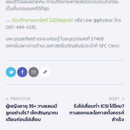
แผนชีวิตของแต่ละคน การปรึกษาแพทย์เพื่อตรวจประเมินก่อน
เป็นขั้นตอนแรกที่ดีที่สุด
→
นัดปรึกษาแพทย์ฟรี ไม่มีข้อผูกมัด
หรือ Line @gfcclinic โทร
097-484-5335
นพ.บุญยเกียรติ ธรรมเศรษฐ์ ใบอนุญาตเลขที่ 57469
แพทย์เฉพาะทางด้านเวชศาสตร์เจริญพันธุ์ประจำที่ GFC Clinic
PREVIOUS
NEXT
ผู้หญิงอายุ 35+ วางแผนมี
รังไข่เสื่อมทำ ICSI ได้ไหม?
ลูกอย่างไร? เช็กสัญญาณ
ทางออกและโอกาสตั้งครรภ์
เตือนก่อนไข่เสื่อม
สำเร็จ