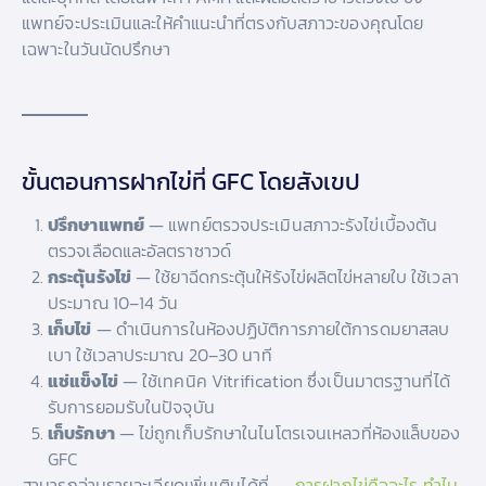
แพทย์จะประเมินและให้คำแนะนำที่ตรงกับสภาวะของคุณโดย
เฉพาะในวันนัดปรึกษา
ขั้นตอนการฝากไข่ที่ GFC โดยสังเขป
ปรึกษาแพทย์
— แพทย์ตรวจประเมินสภาวะรังไข่เบื้องต้น
ตรวจเลือดและอัลตราซาวด์
กระตุ้นรังไข่
— ใช้ยาฉีดกระตุ้นให้รังไข่ผลิตไข่หลายใบ ใช้เวลา
ประมาณ 10–14 วัน
เก็บไข่
— ดำเนินการในห้องปฏิบัติการภายใต้การดมยาสลบ
เบา ใช้เวลาประมาณ 20–30 นาที
แช่แข็งไข่
— ใช้เทคนิค Vitrification ซึ่งเป็นมาตรฐานที่ได้
รับการยอมรับในปัจจุบัน
เก็บรักษา
— ไข่ถูกเก็บรักษาในไนโตรเจนเหลวที่ห้องแล็บของ
GFC
สามารถอ่านรายละเอียดเพิ่มเติมได้ที่ →
การฝากไข่คืออะไร ทำไม