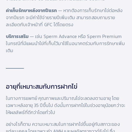
ค่าเก็บรักษาหลังจากปีแรก
— หากต้องการเก็บรักษาไข่ต่อหลัง
จากปีแรก จะมีค่าใช้จ่ายรายปีเพิ่มเติม สามารถสอบถามราย
ละเอียดกับเจ้าหน้าที่ GFC ได้โดยตรง
บริการเสริม
— เช่น Sperm Advance หรือ Sperm Premium
ในกรณีที่มีแผนนำไข่ที่เก็บไว้มาใช้ในอนาคตร่วมกับการรักษาเพิ่ม
เติม
อายุที่เหมาะสมกับการฝากไข่
ในทางการแพทย์ คุณภาพและปริมาณไข่จะลดลงตามอายุ โดย
เฉพาะหลังอายุ 35 ปีขึ้นไป ดังนั้นการฝากไข่ในช่วงอายุน้อยกว่าจะ
ให้ผลลัพธ์ที่ดีกว่าโดยทั่วไป
อย่างไรก็ตาม ความเหมาะสมในการฝากไข่ขึ้นอยู่กับสภาวะของ
แต่ละบุคคล โดยเฉพาะค่า AMH และผลอัลตราซาวด์รังไข่ ซึ่ง