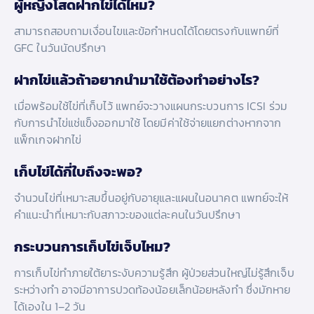
ผู้หญิงโสดฝากไข่ได้ไหม?
สามารถสอบถามเงื่อนไขและข้อกำหนดได้โดยตรงกับแพทย์ที่
GFC ในวันนัดปรึกษา
ฝากไข่แล้วถ้าอยากนำมาใช้ต้องทำอย่างไร?
เมื่อพร้อมใช้ไข่ที่เก็บไว้ แพทย์จะวางแผนกระบวนการ ICSI ร่วม
กับการนำไข่แช่แข็งออกมาใช้ โดยมีค่าใช้จ่ายแยกต่างหากจาก
แพ็กเกจฝากไข่
เก็บไข่ได้กี่ใบถึงจะพอ?
จำนวนไข่ที่เหมาะสมขึ้นอยู่กับอายุและแผนในอนาคต แพทย์จะให้
คำแนะนำที่เหมาะกับสภาวะของแต่ละคนในวันปรึกษา
กระบวนการเก็บไข่เจ็บไหม?
การเก็บไข่ทำภายใต้ยาระงับความรู้สึก ผู้ป่วยส่วนใหญ่ไม่รู้สึกเจ็บ
ระหว่างทำ อาจมีอาการปวดท้องน้อยเล็กน้อยหลังทำ ซึ่งมักหาย
ได้เองใน 1–2 วัน