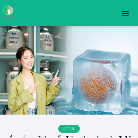
ฝากไข่