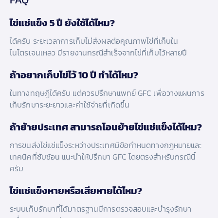
ไข่แช่แข็ง 5 ปี ยังใช้ได้ไหม?
ได้ครับ ระยะเวลาการเก็บไม่ส่งผลต่อคุณภาพไข่ที่เก็บใน
ไนโตรเจนเหลว มีรายงานกรณีสำเร็จจากไข่ที่เก็บไว้หลายปี
ถ้าอยากเก็บไข่ไว้ 10 ปี ทำได้ไหม?
ในทางทฤษฎีได้ครับ แต่ควรปรึกษาแพทย์ GFC เพื่อวางแผนการ
เก็บรักษาระยะยาวและค่าใช้จ่ายที่เกิดขึ้น
ถ้าย้ายประเทศ สามารถโอนย้ายไข่แช่แข็งได้ไหม?
การขนส่งไข่แช่แข็งระหว่างประเทศมีข้อกำหนดทางกฎหมายและ
เทคนิคที่ซับซ้อน แนะนำให้ปรึกษา GFC โดยตรงสำหรับกรณีนี้
ครับ
ไข่แช่แข็งหายหรือเสียหายได้ไหม?
ระบบเก็บรักษาที่ได้มาตรฐานมีการตรวจสอบและบำรุงรักษา