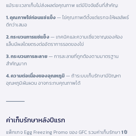
แม้ระยะเวลาเก็บไม่ส่งผลต่อคุณภาพ แต่มีปัจจัยอื่นที่สำคัญ:
1. คุณภาพไข่ก่อนแช่แข็ง
— ไข่คุณภาพดีตั้งแต่แรกจะให้ผลลัพธ์
ดีกว่าเสมอ
2. กระบวนการแช่แข็ง
— เทคนิคและความเชี่ยวชาญของห้อง
แล็บมีผลโดยตรงต่ออัตราการรอดของไข่
3. กระบวนการละลาย
— การละลายที่ถูกต้องตามมาตรฐาน
สำคัญมาก
4. ความต่อเนื่องของอุณหภูมิ
— ถ้าระบบเก็บรักษามีปัญหา
อุณหภูมิผันผวน อาจกระทบคุณภาพได้
ค่าเก็บรักษาหลังปีแรก
แพ็กเกจ Egg Freezing Promo ของ GFC รวมค่าเก็บรักษา
1 ปี