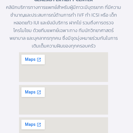
คลินิกบริการทางการแพทย์สำหรับผู้มีภาวะมีบุตรยาก ที่มีความ
ชำนาญและประสบการณ์ด้านการทํา IVF
ทำ ICSI
หรือ
เด็ก
หลอดแก้ว
IUI และยังมีบริการ
ฝากไข่
รวมถึงการตรวจ
โครโมโซม ด้วยทีมแพทย์เฉพาะทาง ทีมนักวิทยาศาสตร์
พยาบาล และบุคลากรทุกคน ซึ่งมีจุดมุ่งหมายร่วมกันในการ
เติมเต็มความฝันของทุกครอบครัว