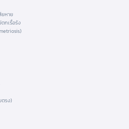
เสียหาย
่ตกเรื้อรัง
metriosis)
ร
ดยตรง)