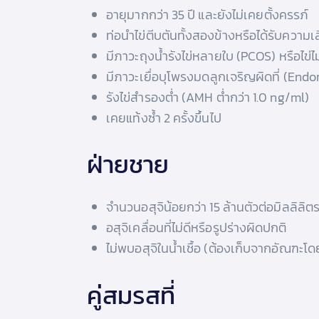
อายุมากกว่า 35 ปี และยังไม่เคยตั้งครรภ์
ท่อนำไข่ตีบตันทั้งสองข้างหรือได้รับความ
มีภาวะถุงน้ำรังไข่หลายใบ (PCOS) หรือไข่ไม
มีภาวะเยื่อบุโพรงมดลูกเจริญผิดที่ (Endo
รังไข่สำรองต่ำ (AMH ต่ำกว่า 1.0 ng/ml)
เคยแท้งซ้ำ 2 ครั้งขึ้นไป
ฝ่ายชาย
จำนวนอสุจิน้อยกว่า 15 ล้านตัวต่อมิลลิลิต
อสุจิเคลื่อนที่ไม่ดีหรือรูปร่างผิดปกติ
ไม่พบอสุจิในน้ำเชื้อ (ต้องเก็บจากอัณฑะโ
คู่สมรสที่