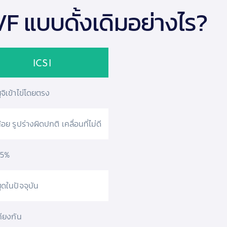
VF แบบดั้งเดิมอย่างไร?
ICSI
ุจิเข้าไข่โดยตรง
น้อย รูปร่างผิดปกติ เคลื่อนที่ไม่ดี
85%
สุดในปัจจุบัน
คียงกัน