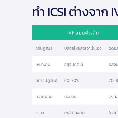
ทำ ICSI ต่างจาก I
IVF แบบดั้งเดิม
วิธีปฏิสนธิ
ปล่อยให้อสุจิเจาะไข่เอง
ฉีดอส
เหมาะกับ
อสุจิปกติ ดี
อสุจิ
อัตราปฏิสนธิ
60-70%
70-
ความนิยม
น้อยลง
สูงที่
ราคา
ใกล้เคียงกัน
ใกล้เ