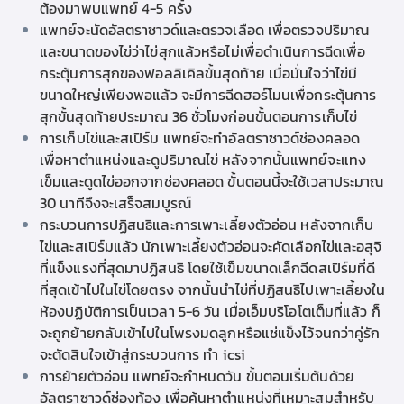
ต้องมาพบแพทย์ 4-5 ครั้ง
แพทย์จะนัดอัลตราซาวด์และตรวจเลือด เพื่อตรวจปริมาณ
และขนาดของไข่ว่าไข่สุกแล้วหรือไม่เพื่อดำเนินการฉีดเพื่อ
กระตุ้นการสุกของฟอลลิเคิลขั้นสุดท้าย เมื่อมั่นใจว่าไข่มี
ขนาดใหญ่เพียงพอแล้ว จะมีการฉีดฮอร์โมนเพื่อกระตุ้นการ
สุกขั้นสุดท้ายประมาณ 36 ชั่วโมงก่อนขั้นตอนการเก็บไข่
การเก็บไข่และสเปิร์ม แพทย์จะทำอัลตราซาวด์ช่องคลอด
เพื่อหาตำแหน่งและดูปริมาณไข่ หลังจากนั้นแพทย์จะแทง
เข็มและดูดไข่ออกจากช่องคลอด ขั้นตอนนี้จะใช้เวลาประมาณ
30 นาทีจึงจะเสร็จสมบูรณ์
กระบวนการปฏิสนธิและการเพาะเลี้ยงตัวอ่อน หลังจากเก็บ
ไข่และสเปิร์มแล้ว นักเพาะเลี้ยงตัวอ่อนจะคัดเลือกไข่และอสุจิ
ที่แข็งแรงที่สุดมาปฏิสนธิ โดยใช้เข็มขนาดเล็กฉีดสเปิร์มที่ดี
ที่สุดเข้าไปในไข่โดยตรง จากนั้นนำไข่ที่ปฏิสนธิไปเพาะเลี้ยงใน
ห้องปฏิบัติการเป็นเวลา 5-6 วัน เมื่อเอ็มบริโอโตเต็มที่แล้ว ก็
จะถูกย้ายกลับเข้าไปในโพรงมดลูกหรือแช่แข็งไว้จนกว่าคู่รัก
จะตัดสินใจเข้าสู่กระบวนการ
ทํา icsi
การย้ายตัวอ่อน แพทย์จะกำหนดวัน ขั้นตอนเริ่มต้นด้วย
อัลตราซาวด์ช่องท้อง เพื่อค้นหาตำแหน่งที่เหมาะสมสำหรับ