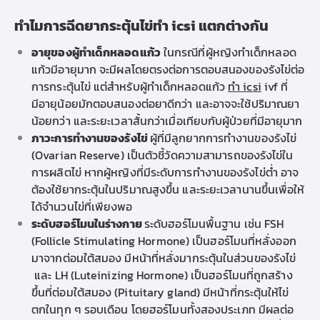
ทำไม
การฉีดยากระตุ้นไข่
ทำ icsi
แตกต่างกัน
อายุของผู้ทำเด็กหลอดแก้ว
ในกรณีที่ผู้หญิง
ทำเด็กหลอด
แก้ว
มีอายุมาก จะมีผลโดยตรงต่อการตอบสนองของรังไข่ต่อ
การกระตุ้นไข่ แต่สำหรับผู้ทำเด็กหลอดแก้ว
ทํา icsi
ivf
ที่
มีอายุน้อยมักตอบสนองต่อยาดีกว่า และอาจจะใช้ปริมาณยา
น้อยกว่า และระยะเวลาสั้นกว่าเมื่อเทียบกับผู้ป่วยที่มีอายุมาก
ภาวะการทำงานของรังไข่
ผู้ที่
มีลูกยาก
การทำงานของรังไข่
(Ovarian Reserve) เป็นตัวชี้วัดความสามารถของรังไข่ใน
การผลิตไข่ หากผู้หญิงที่มีระดับการทำงานของรังไข่ต่ำ อาจ
ต้องใช้ยากระตุ้นในปริมาณสูงขึ้น และระยะเวลานานขึ้นเพื่อให้
ได้จำนวนไข่ที่เพียงพอ
ระดับฮอร์โมนในร่างกาย
ระดับฮอร์โมนพื้นฐาน เช่น FSH
(Follicle Stimulating Hormone)
เป็นฮอร์โมนที่หลั่งออก
มาจากต่อมใต้สมอง มีหน้าที่หลั่งมากระตุ้นในส่วนของรังไข่
และ LH (Luteinizing Hormone) เป็นฮอร์โมนที่
ถูกสร้าง
ขึ้นที่ต่อมใต้สมอง (Pituitary gland) มีหน้าที่กระตุ้นให้ไข่
ตกในทุก ๆ รอบเดือน โดยฮอร์โมนทั้งสองประเภท
มีผลต่อ