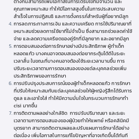
ต่างกันสามารถเพิ่มโอกาสในการได้รับไข่ที่มีจำนวน และ
คุณภาพเหมาะสม ทำให้มีโอกาสสูงขึ้นในการประสบความ
สำเร็จในการปฏิสนธิ และการตั้งครรภ์สำหรับผู้ที่
อยากมีลูก
การลดภาระทางการเงิน และความเครียด การใช้ปริมาณยาที่
เหมาะสมช่วยลดการใช้ยาที่ไม่จำเป็น ซึ่งสามารถช่วยลดค่าใช้
จ่าย และลดความเครียดของคู่รักที่มีลูกยาก และอยากมีลูก
การตอบสนองต่อการรักษาอย่างมีประสิทธิภาพ ผู้
ทำเด็ก
หลอดแก้ว
บางคนอาจตอบสนองต่อยากระตุ้นได้ดีในระยะ
เวลาสั้น ในขณะที่บางคนอาจต้องใช้ระยะเวลานานขึ้น การ
ปรับระยะเวลาตามการตอบสนองของแต่ละบุคคลช่วยเพิ่ม
ประสิทธิภาพของการรักษา
การปรับปรุงประสบการณ์ของผู้
ทำเด็กหลอดแก้ว
การรักษา
ที่ปรับให้เหมาะสมกับแต่ละบุคคลช่วยให้ผู้หญิงรู้สึกได้รับการ
ดูแล และเอาใจใส่ ทำให้มีความมั่นใจในกระบวนการรักษา
ทำ
cisi
มากขึ้น
การติดตามผลอย่างใกล้ชิด การปรับปริมาณยา และระยะ
เวลาตามการตอบสนองของผู้ป่วยทำให้แพทย์ หรือ
คลินิคมี
บุตรยาก
สามารถติดตามผลและปรับแผนการรักษาได้อย่าง
ต่อเนื่อง เพิ่มโอกาสในการแก้ไขปัญหาที่อาจเกิดขึ้นได้ทันที