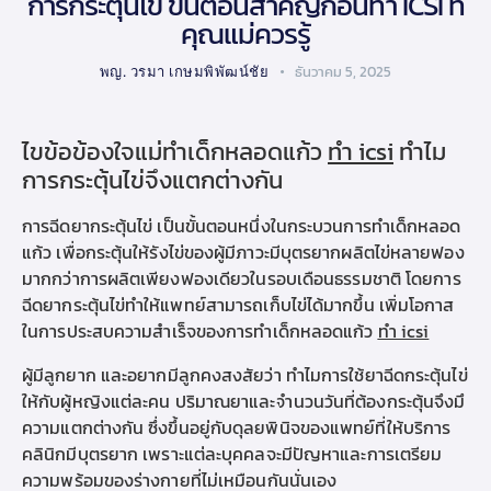
การกระตุ้นไข่ ขั้นตอนสำคัญก่อนทำ ICSI ที่
คุณแม่ควรรู้
พญ. วรมา เกษมพิพัฒน์ชัย
ธันวาคม 5, 2025
ไขข้อข้องใจแม่ทำเด็กหลอดแก้ว
ทำ icsi
ทำไม
การกระตุ้นไข่จึงแตกต่างกัน
การฉีดยากระตุ้นไข่ เป็นขั้นตอนหนึ่งในกระบวนการทำ
เด็กหลอด
แก้
ว เพื่อกระตุ้นให้รังไข่ของผู้มี
ภาวะมีบุตรยาก
ผลิตไข่หลายฟอง
มากกว่าการผลิตเพียงฟองเดียวในรอบเดือนธรรมชาติ โดยก
าร
ฉีดยากระตุ้นไข่ทำให้แพทย์สามารถเก็บไข่ได้มากขึ้น เพิ่มโอกาส
ในการประสบความสำเร็จของการทำ
เด็กหลอดแก้ว
ทำ icsi
ผู้
มีลูกยาก
และ
อยากมีลูก
คงสงสัยว่า ทำไมการใช้ยาฉีดกระตุ้นไข่
ให้กับผู้หญิงแต่ละคน
ปริมาณยาและจำนวนวันที่ต้องกระตุ้นจึงมึ
ความแตกต่างกัน ซึ่งขึ้นอยู่กับดุลยพินิจของแพทย์ที่ให้บริการ
คลินิกมีบุตรยาก
เพราะ
แต่ละบุคคลจะมีปัญหาและการเตรียม
ความพร้อมของร่างกายที่ไม่เหมือนกันนั่นเอง