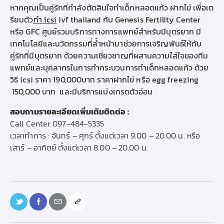
หากคุณเป็นคู่รักที่กำลังตัดสินใจ
ทำเด็กหลอดแก้ว ฝากไข่
เพื่อเต
รียมตัว
ทํา icsi
ivf thailand
กับ Genesis Fertility Center
หรือ GFC ศูนย์รวมบริการทางการแพทย์สำหรับมีบุตรยาก มี
เทคโนโลยีและนวัตกรรมที่ล้ำหน้ามาช่วยการเจริญพันธ์ให้กับ
คู่รักที่มีบุตรยาก ด้วยความเชี่ยวชาญที่ผสานความใส่ใจของทีม
แพทย์และบุคลากรในการทำกระบวนการทำเด็กหลอดแก้ว ด้วย
วิธี
icsi ราคา
190,000บาท
ราคาฝากไข่
หรือ
egg freezing
150,000 บาท
และมีบริการแบ่งเกรดตัวอ่อน
สอบถามรายละเอียดเพิ่มเติมติดต่อ :
Call Center
097-484-5335
เวลาทำการ : จันทร์ – ศุกร์ ตั้งแต่เวลา 9.00 – 20.00 น. หรือ
เสาร์ – อาทิตย์ ตั้งแต่เวลา 8.00 – 20.00 น.