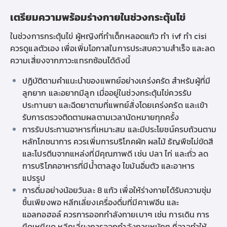
เตรียมความพร้อมร่างกายในช่วงกระตุ้นไข่
ในช่วงการกระตุ้นไข่ ผู้หญิงที่ทำ
เด็กหลอดแก้ว ทำ ivf ทำ cisi
ควรดูแลตัวเอง เพื่อเพิ่มโอกาสในการประสบความสำเร็จ และลด
ความเสี่ยงจากภาวะแทรกซ้อนได้ดังนี้
ปฏิบัติตามคำแนะนำของแพทย์อย่างเคร่งครัด สำหรับผู้ที่
มี
ลูกยาก
และ
อยากมีลูก
เมื่ออยู่ในช่วงกระตุ้นไข่ควรรับ
ประทานยา และฉีดยาตามที่แพทย์สั่งโดยเคร่งครัด และเข้า
รับการตรวจติดตามผลตามเวลานัดหมายทุกครั้ง
การรับประทานอาหารที่เหมาะสม และมีประโยชน์ครบถ้วนตาม
หลักโภชนาการ ควรเพิ่มการบริโภคผัก ผลไม้ ธัญพืชไม่ขัดสี
และโปรตีนจากแหล่งที่มีคุณภาพดี เช่น ปลา ไก่ และถั่ว ลด
การบริโภคอาหารที่มีน้ำตาลสูง ไขมันอิ่มตัว และอาหาร
แปรรูป
การดื่มอย่างน้อยวันละ 8 แก้ว เพื่อให้ร่างกายได้รับความชุ่ม
ชื้นเพียงพอ หลีกเลี่ยงเครื่องดื่มที่มีคาเฟอีน และ
แอลกอฮอล์ ควรการออกกำลังกายเบาๆ เช่น การเดิน การ
ยืดเหยียด หลีกเลี่ยงการออกกำลังกายหนักๆ ที่อาจทำให้