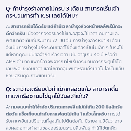
Q: ถ้าบำรุงร่างกายไม่ครบ 3 เดือน สามารถเริ่มเข้า
กระบวนการทำ ICSI เลยได้ไหม?
A:
สามารถเริ่มได้ครับ แต่ถ้ามีเวลาบำรุงล่วงหน้าผลลัพธ์มักจะ
ดีกว่าครับ
เนื่องจากวงจรของไข่และอสุจิจะใช้เวลาเดินทางและ
พัฒนาตัวเต็มที่ประมาณ 72-90 วัน การบำรุงล่วงหน้า 3 เดือน
จึงเป็นการบำรุงไปถึงระดับเซลล์ไข่ตั้งแต่ยังเป็นใบเล็ก ๆ ในรังไข่
แต่หากคุณแม่มีข้อจำกัดเรื่องเวลา เช่น อายุเกิน 40 ปี หรือค่า
AMH ต่ำมาก แพทย์อาจพิจารณาให้เริ่มกระบวนการกระตุ้นไข่ได้
เลยเพื่อแข่งกับเวลา แล้วใช้ยากลุ่มพิเศษรวมถึงเทคโนโลยีในแล็บ
ช่วยเสริมคุณภาพแทนครับ
Q: ระหว่างเตรียมตัวทำเด็กหลอดแก้ว สามารถดื่ม
กาแฟหรือชานมไข่มุกได้วันละกี่แก้ว?
A:
หมอแนะนำให้จำกัดปริมาณคาเฟอีนไม่ให้เกิน 200 มิลลิกรัม
ต่อวัน หรือเทียบเท่ากับกาแฟสดไม่เกิน 1 แก้วเล็กครับ
การได้
รับคาเฟอีนในปริมาณที่สูงเกินไปติดต่อกัน มีรายงานวิจัยว่าอาจ
ส่งผลต่อการทำงานของฮอร์โมนระบบสืบพันธุ์ ทำให้ไข่ตกผิด