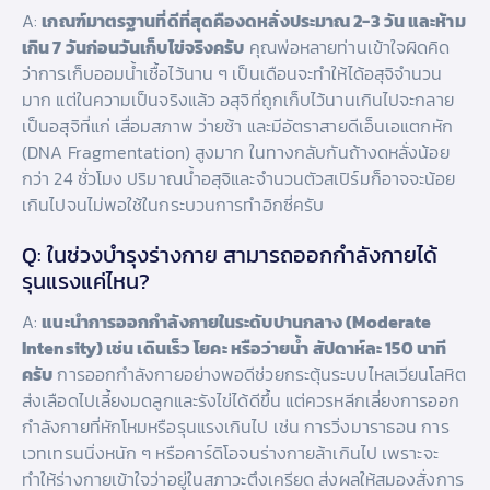
A:
เกณฑ์มาตรฐานที่ดีที่สุดคืองดหลั่งประมาณ 2-3 วัน และห้าม
เกิน 7 วันก่อนวันเก็บไข่จริงครับ
คุณพ่อหลายท่านเข้าใจผิดคิด
ว่าการเก็บออมน้ำเชื้อไว้นาน ๆ เป็นเดือนจะทำให้ได้อสุจิจำนวน
มาก แต่ในความเป็นจริงแล้ว อสุจิที่ถูกเก็บไว้นานเกินไปจะกลาย
เป็นอสุจิที่แก่ เสื่อมสภาพ ว่ายช้า และมีอัตราสายดีเอ็นเอแตกหัก
(DNA Fragmentation) สูงมาก ในทางกลับกันถ้างดหลั่งน้อย
กว่า 24 ชั่วโมง ปริมาณน้ำอสุจิและจำนวนตัวสเปิร์มก็อาจจะน้อย
เกินไปจนไม่พอใช้ในกระบวนการทำอิกซี่ครับ
Q: ในช่วงบำรุงร่างกาย สามารถออกกำลังกายได้
รุนแรงแค่ไหน?
A:
แนะนำการออกกำลังกายในระดับปานกลาง (Moderate
Intensity) เช่น เดินเร็ว โยคะ หรือว่ายน้ำ สัปดาห์ละ 150 นาที
ครับ
การออกกำลังกายอย่างพอดีช่วยกระตุ้นระบบไหลเวียนโลหิต
ส่งเลือดไปเลี้ยงมดลูกและรังไข่ได้ดีขึ้น แต่ควรหลีกเลี่ยงการออก
กำลังกายที่หักโหมหรือรุนแรงเกินไป เช่น การวิ่งมาราธอน การ
เวทเทรนนิ่งหนัก ๆ หรือคาร์ดิโอจนร่างกายล้าเกินไป เพราะจะ
ทำให้ร่างกายเข้าใจว่าอยู่ในสภาวะตึงเครียด ส่งผลให้สมองสั่งการ