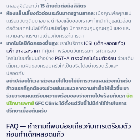
เคสอสุจิน้อยกว่า
15 ล้านตัวต่อมิลลิลิตร
ห้องแล็บเลี้ยงตัวอ่อนระดับมาตรฐานสากล:
เมื่อคุณพ่อคุณแม่
เตรียมวัตถุดิบมาอย่างดี ห้องแล็บของเราจะทำหน้าที่ดูแลตัวอ่อน
ต่อด้วยเทคโนโลยีที่ทันสมัยที่สุด มีการควบคุมอุณหภูมิ แสง และ
ความสะอาดระนาบเดียวกับครรภ์มารดา
เทคโนโลยีคัดกรองขั้นสูง:
เรามีบริการ
ICSI (เด็กหลอดแก้ว)
แพ็กเกจและราคา
ที่คุ้มค่า พร้อมนวัตกรรมการคัดกรอง
โครโมโซมที่แม่นยำอย่าง
PGT-A ตรวจโครโมโซมตัวอ่อน
ช่วยเติม
เต็มความฝันของครอบครัวให้เป็นจริงได้อย่างรวดเร็วและ
ปลอดภัย
อย่าปล่อยให้เวลาล่วงเลยไปโดยไม่มีการวางแผนล่วงหน้าครับ
ก้าวแรกที่ถูกต้องจะช่วยย่นระยะเวลาความสำเร็จให้เร็วขึ้น มา
ร่วมวางแผนเตรียมความพร้อมของร่างกายไปพร้อมกับเรา
นัด
ปรึกษาแพทย์
GFC Clinic ได้ตั้งแต่วันนี้ ไม่มีค่าใช้จ่ายในการ
ปรึกษาเบื้องต้นครับ
FAQ — คำถามที่พบบ่อยเกี่ยวกับการเตรียมตัว
ก่อนทำเด็กหลอดแก้ว