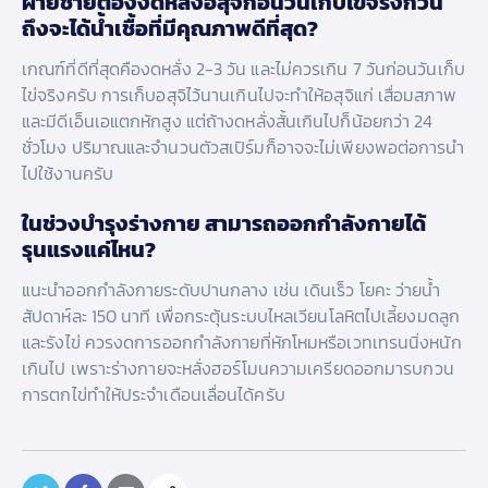
ฝ่ายชายต้องงดหลั่งอสุจิก่อนวันเก็บไข่จริงกี่วัน
ถึงจะได้น้ำเชื้อที่มีคุณภาพดีที่สุด?
เกณฑ์ที่ดีที่สุดคืองดหลั่ง 2-3 วัน และไม่ควรเกิน 7 วันก่อนวันเก็บ
ไข่จริงครับ การเก็บอสุจิไว้นานเกินไปจะทำให้อสุจิแก่ เสื่อมสภาพ
และมีดีเอ็นเอแตกหักสูง แต่ถ้างดหลั่งสั้นเกินไปก็น้อยกว่า 24
ชั่วโมง ปริมาณและจำนวนตัวสเปิร์มก็อาจจะไม่เพียงพอต่อการนำ
ไปใช้งานครับ
ในช่วงบำรุงร่างกาย สามารถออกกำลังกายได้
รุนแรงแค่ไหน?
แนะนำออกกำลังกายระดับปานกลาง เช่น เดินเร็ว โยคะ ว่ายน้ำ
สัปดาห์ละ 150 นาที เพื่อกระตุ้นระบบไหลเวียนโลหิตไปเลี้ยงมดลูก
และรังไข่ ควรงดการออกกำลังกายที่หักโหมหรือเวทเทรนนิ่งหนัก
เกินไป เพราะร่างกายจะหลั่งฮอร์โมนความเครียดออกมารบกวน
การตกไข่ทำให้ประจำเดือนเลื่อนได้ครับ