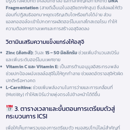
มีรูปร่างผิดปกติ เคลื่อนที่ช้าลง และที่สำคัญคือทำให้เกิด
DNA
Fragmentation
(สายดีเอ็นเอในอสุจิแตกหักสูง) ซึ่งส่งผลให้ตัว
อ่อนที่ปฏิสนธิออกมาหยุดเจริญเติบโตหรือแท้งได้ง่าย ส่วน
แอลกอฮอล์จะเข้าไปกดการผลิตฮอร์โมนเทสโทสเตอโรน ทำให้
ความต้องการทางเพศและการสร้างอสุจิลดลง
วิตามินเสริมความแข็งแกร่งให้อสุจิ
Zinc (สังกะสี):
วันละ
15 – 50 มิลลิกรัม
ช่วยเพิ่มจำนวนสเปิร์ม
และเพิ่มระดับฮอร์โมนเพศชาย
Vitamin C และ Vitamin E:
เป็นสารต้านอนุมูลอิสระทรงพลัง
ช่วยปกป้องผนังเซลล์อสุจิไม่ให้ถูกทำลาย ช่วยลดอัตราอสุจิหัวผิด
ปกติหรือหางคด
L-Carnitine:
ช่วยเพิ่มพลังงานในการว่ายและการเคลื่อนที่
(Motility) ทำให้สเปิร์มว่ายพุ่งตรงไปข้างหน้าได้ดีขึ้น
3. ตารางเวลาและขั้นตอนการเตรียมตัวสู่
กระบวนการ ICSI
เพื่อให้เห็นภาพรวมของการเตรียมตัว หมอสรุปไทม์ไลน์สำคัญที่