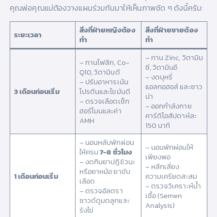
คุณพ่อคุณแม่ต้องวางแผนร่วมกันมาให้เห็นภาพชัด ๆ ดังนี้ครับ:
สิ่งที่ฝ่ายหญิงต้อง
สิ่งที่ฝ่ายชายต้อง
ระยะเวลา
ทำ
ทำ
– ทาน Zinc, วิตามิน
– ทานโฟลิก, Co-
ซี, วิตามินอี
Q10, วิตามินดี
– งดบุหรี่
– ปรับอาหารเน้น
แอลกอฮอล์ และซาว
3 เดือนก่อนเริ่ม
โปรตีนและไขมันดี
น่า
– ตรวจเลือดเช็ก
– ออกกำลังกาย
ฮอร์โมนและค่า
คาร์ดิโอสัปดาห์ละ
AMH
150 นาที
– นอนหลับพักผ่อน
– นอนพักผ่อนให้
ให้ครบ
7-8 ชั่วโมง
เพียงพอ
– งดกินยาปฏิชีวนะ
– หลีกเลี่ยง
หรือยาหม้อ ยาขับ
1 เดือนก่อนเริ่ม
ความเครียดสะสม
เลือด
– ตรวจวิเคราะห์น้ำ
– ตรวจอัลตรา
เชื้อ (Semen
ซาวด์ดูมดลูกและ
Analysis)
รังไข่