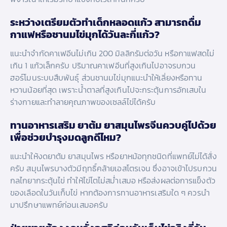
ระหว่างเตรียมตัวทำเด็กหลอดแก้ว สามารถดื่ม
กาแฟหรือชานมไข่มุกได้วันละกี่แก้ว?
แนะนำจำกัดคาเฟอีนไม่เกิน 200 มิลลิกรัมต่อวัน หรือกาแฟสดไม่
เกิน 1 แก้วเล็กครับ ปริมาณคาเฟอีนที่สูงเกินไปอาจรบกวน
ฮอร์โมนระบบสืบพันธุ์ ส่วนชานมไข่มุกแนะนำให้เลี่ยงหรือทาน
หวานน้อยที่สุด เพราะน้ำตาลที่สูงเกินไปจะกระตุ้นการอักเสบใน
ร่างกายและทำลายคุณภาพของเซลล์ไข่ได้ครับ
ทานอาหารเสริม ยาต้ม ยาสมุนไพรจีนควบคู่ไปด้วย
เพื่อช่วยบำรุงมดลูกดีไหม?
แนะนำให้งดยาต้ม ยาสมุนไพร หรือยาหม้อทุกชนิดที่แพทย์ไม่ได้สั่ง
ครับ สมุนไพรบางตัวมีฤทธิ์คล้ายเอสโตรเจน ซึ่งอาจเข้าไปรบกวน
กลไกยากระตุ้นไข่ ทำให้ไข่โตไม่สม่ำเสมอ หรือส่งผลต่อการแข็งตัว
ของเลือดในวันเก็บไข่ หากต้องการทานอาหารเสริมใด ๆ ควรนำ
มาปรึกษาแพทย์ก่อนเสมอครับ