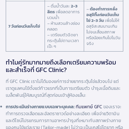
– ดื่มน้ำวันละ
2-3
–
ต้องทำการหลั่ง
ลิตร
เพื่อลดอาการ
อสุจิทิ้งก่อนวันเก็บ
บวมน้ำ
ไข่ 2-3 วัน
เพื่อไม่ให้
– ห้ามสวนล้างช่อง
7 วันก่อนวันเก็บไข่
อสุจิสะสมนานเกิน
คลอด
ไปจนเสื่อมสภาพ
– เตรียมตัวฉีดยา
หรือน้อยเกินไปในวัน
กระตุ้นไข่ตามเวลา
จริง
เป๊ะ ๆ
ทำไมคู่รักมากมายถึงเลือกเตรียมความพร้อม
และสำเร็จที่ GFC Clinic?
ที่ GFC Clinic เราไม่ได้มองแค่การจ่ายยากระตุ้นไข่แล้วจบไป แต่
เราดูแลคนไข้ตั้งแต่ก้าวแรกที่เป็นการเตรียมตัว บำรุงเนื้อดินและ
เมล็ดพันธุ์ให้สมบูรณ์ที่สุดก่อนเข้าสู่ห้องแล็บ:
การประเมินร่างกายแบบเฉพาะบุคคล:
ทีมแพทย์ GFC
ของเราจะ
ทำการตรวจเลือดและอัลตราซาวด์อย่างละเอียด เพื่อจ่ายวิตามิน
และดีไซน์โปรแกรมการทานอาหารบำรุงที่เหมาะกับสภาพร่างกาย
ของคนไข้แต่ละราย (Tailor-made) ไม่ว่าจะเป็นเคสไข่โตยาก หรือ