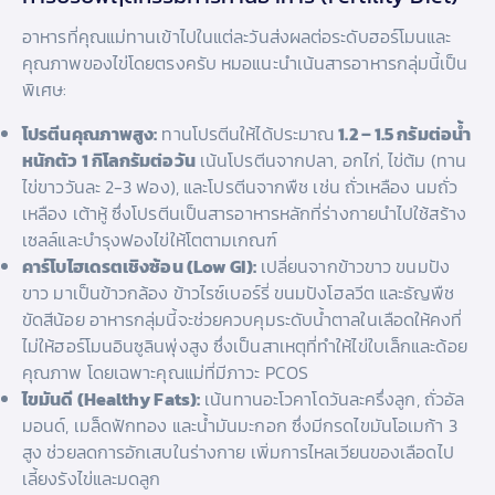
อาหารที่คุณแม่ทานเข้าไปในแต่ละวันส่งผลต่อระดับฮอร์โมนและ
คุณภาพของไข่โดยตรงครับ หมอแนะนำเน้นสารอาหารกลุ่มนี้เป็น
พิเศษ:
โปรตีนคุณภาพสูง:
ทานโปรตีนให้ได้ประมาณ
1.2 – 1.5 กรัมต่อน้ำ
หนักตัว 1 กิโลกรัมต่อวัน
เน้นโปรตีนจากปลา, อกไก่, ไข่ต้ม (ทาน
ไข่ขาววันละ 2-3 ฟอง), และโปรตีนจากพืช เช่น ถั่วเหลือง นมถั่ว
เหลือง เต้าหู้ ซึ่งโปรตีนเป็นสารอาหารหลักที่ร่างกายนำไปใช้สร้าง
เซลล์และบำรุงฟองไข่ให้โตตามเกณฑ์
คาร์โบไฮเดรตเชิงซ้อน (Low GI):
เปลี่ยนจากข้าวขาว ขนมปัง
ขาว มาเป็นข้าวกล้อง ข้าวไรซ์เบอร์รี่ ขนมปังโฮลวีต และธัญพืช
ขัดสีน้อย อาหารกลุ่มนี้จะช่วยควบคุมระดับน้ำตาลในเลือดให้คงที่
ไม่ให้ฮอร์โมนอินซูลินพุ่งสูง ซึ่งเป็นสาเหตุที่ทำให้ไข่ใบเล็กและด้อย
คุณภาพ โดยเฉพาะคุณแม่ที่มีภาวะ PCOS
ไขมันดี (Healthy Fats):
เน้นทานอะโวคาโดวันละครึ่งลูก, ถั่วอัล
มอนด์, เมล็ดฟักทอง และน้ำมันมะกอก ซึ่งมีกรดไขมันโอเมก้า 3
สูง ช่วยลดการอักเสบในร่างกาย เพิ่มการไหลเวียนของเลือดไป
เลี้ยงรังไข่และมดลูก