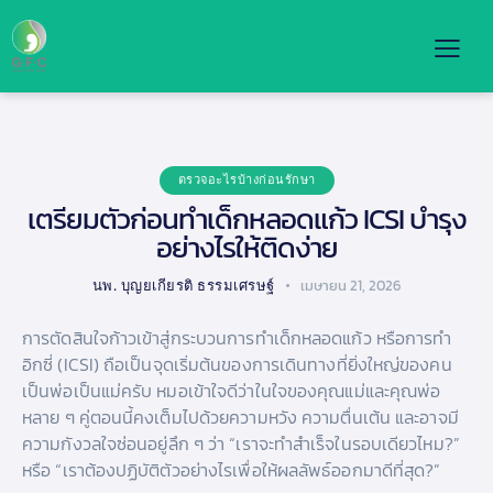
ตรวจอะไรบ้างก่อนรักษา
เตรียมตัวก่อนทำเด็กหลอดแก้ว ICSI บำรุง
อย่างไรให้ติดง่าย
นพ. บุญยเกียรติ ธรรมเศรษฐ์
เมษายน 21, 2026
การตัดสินใจก้าวเข้าสู่กระบวนการทำเด็กหลอดแก้ว หรือการทำ
อิกซี่ (ICSI) ถือเป็นจุดเริ่มต้นของการเดินทางที่ยิ่งใหญ่ของคน
เป็นพ่อเป็นแม่ครับ หมอเข้าใจดีว่าในใจของคุณแม่และคุณพ่อ
หลาย ๆ คู่ตอนนี้คงเต็มไปด้วยความหวัง ความตื่นเต้น และอาจมี
ความกังวลใจซ่อนอยู่ลึก ๆ ว่า “เราจะทำสำเร็จในรอบเดียวไหม?”
หรือ “เราต้องปฏิบัติตัวอย่างไรเพื่อให้ผลลัพธ์ออกมาดีที่สุด?”