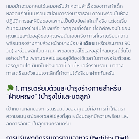
หมอมักจะบอกคนไข้เสมอครับว่า ความสำเร็จของการทำเด็ก
หลอดแก้วนั้นเปรียบเสมือนการวิ่งมาราธอน ความพร้อมในห้อง
ปฏิบัติการและฝีมือของแพทย์เป็นปัจจัยสำคัญก็จริง แต่จุดเริ่ม
ต้นที่จะมองข้ามไม่ได้เลยคือ “วัตถุดิบตั้งต้น” ซึ่งก็คือฟองไข่ของ
คุณแม่และตัวอสุจิของคุณพ่อนั่นเองครับ การที่เราเตรียมความ
พร้อมของร่างกายล่วงหน้าอย่างน้อย
3 เดือน
(หรือประมาณ 90
วัน) จะช่วยพลิกโฉมคุณภาพของเซลล์ไข่และอสุจิให้สมบูรณ์ขึ้นได้
อย่างน่าทึ่ง เพราะเซลล์ไข่และอสุจิต้องใช้เวลาในการฟอร์มตัวและ
เจริญเติบโตเต็มที่ในช่วงเวลานี้ วันนี้หมอจึงรวบรวมแนวทาง
การเตรียมตัวแบบเจาะลึกที่ทำตามได้จริงมาฝากกันครับ
1. การเตรียมตัวและบำรุงร่างกายสำหรับ
“ฝ่ายหญิง” (บำรุงไข่และมดลูก)
เป้าหมายหลักของการเตรียมตัวของคุณแม่คือ การทำให้อัตรา
ความสมบูรณ์ของเซลล์ไข่สูงที่สุด ผนังมดลูกมีความพร้อม และ
ลดการอักเสบในอุ้งเชิงกรานครับ
การปรับพฤติกรรมการทานอาหาร (Fertility Diet)