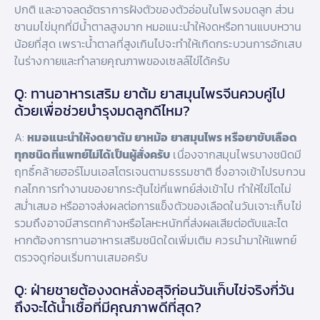
ปกติ และอาจลดอัตราการฝังตัวของตัวอ่อนในโพรงมดลูก ส่วน
ชานมไข่มุกที่มีน้ำตาลสูงมาก หมอแนะนำให้งดหรือทานแบบหวาน
น้อยที่สุด เพราะน้ำตาลที่สูงเกินไปจะทำให้เกิดกระบวนการอักเสบ
ในร่างกายและทำลายคุณภาพของเซลล์ไข่ได้ครับ
Q: ทานอาหารเสริม ยาต้ม ยาสมุนไพรจีนควบคู่ไป
ด้วยเพื่อช่วยบำรุงมดลูกดีไหม?
A:
หมอแนะนำให้งดยาต้ม ยาหม้อ ยาสมุนไพร หรือยาขับเลือด
ทุกชนิดที่แพทย์ไม่ได้เป็นผู้สั่งครับ
เนื่องจากสมุนไพรบางชนิดมี
ฤทธิ์คล้ายฮอร์โมนเอสโตรเจนตามธรรมชาติ ซึ่งอาจเข้าไปรบกวน
กลไกการทำงานของยากระตุ้นไข่ที่แพทย์ส่งเข้าไป ทำให้ไข่โตไม่
สม่ำเสมอ หรืออาจส่งผลต่อการแข็งตัวของเลือดในวันเจาะเก็บไข่
รวมถึงอาจมีสารตกค้างหรือโลหะหนักที่ส่งผลเสียต่อตับและไต
หากต้องการทานอาหารเสริมชนิดใดเพิ่มเติม ควรนำมาให้แพทย์
ตรวจดูก่อนเริ่มทานเสมอครับ
Q: ฝ่ายชายต้องงดหลั่งอสุจิก่อนวันเก็บไข่จริงกี่วัน
ถึงจะได้น้ำเชื้อที่มีคุณภาพดีที่สุด?