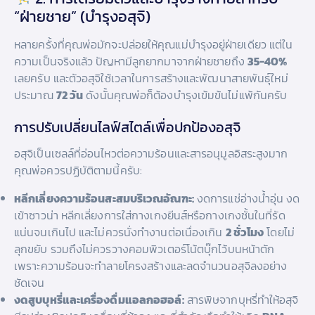
“ฝ่ายชาย” (บำรุงอสุจิ)
หลายครั้งที่คุณพ่อมักจะปล่อยให้คุณแม่บำรุงอยู่ฝ่ายเดียว แต่ใน
ความเป็นจริงแล้ว ปัญหามีลูกยากมาจากฝ่ายชายถึง
35-40%
เลยครับ และตัวอสุจิใช้เวลาในการสร้างและพัฒนาสายพันธุ์ใหม่
ประมาณ
72 วัน
ดังนั้นคุณพ่อก็ต้องบำรุงเข้มข้นไม่แพ้กันครับ
การปรับเปลี่ยนไลฟ์สไตล์เพื่อปกป้องอสุจิ
อสุจิเป็นเซลล์ที่อ่อนไหวต่อความร้อนและสารอนุมูลอิสระสูงมาก
คุณพ่อควรปฏิบัติตามนี้ครับ:
หลีกเลี่ยงความร้อนสะสมบริเวณอัณฑะ:
งดการแช่อ่างน้ำอุ่น งด
เข้าซาวน่า หลีกเลี่ยงการใส่กางเกงยีนส์หรือกางเกงชั้นในที่รัด
แน่นจนเกินไป และไม่ควรนั่งทำงานต่อเนื่องเกิน
2 ชั่วโมง
โดยไม่
ลุกขยับ รวมถึงไม่ควรวางคอมพิวเตอร์โน้ตบุ๊กไว้บนหน้าตัก
เพราะความร้อนจะทำลายโครงสร้างและลดจำนวนอสุจิลงอย่าง
ชัดเจน
งดสูบบุหรี่และเครื่องดื่มแอลกอฮอล์:
สารพิษจากบุหรี่ทำให้อสุจิ