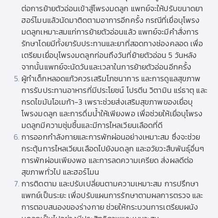
ต่อการย้ายตัวอ่อนเข้าสู่โพรงมดลูก แพทย์จะให้ปรับขนาดยา
ฮอร์โมนแล้วนัดมาติดตามอาการอีกครั้ง กรณีที่เยื่อบุโพรง
มดลูกเหมาะสมแก่การย้ายตัวอ่อนแล้ว แพทย์จะมีคำสั่งการ
รักษาโดยมีทั้งยารับประทานและยาที่สอดทางช่องคลอด เพื่อ
เตรียมเยื่อบุโพรงมดลูกก่อนถึงวันที่ย้ายตัวอ่อน 5 วันหลัง
จากนั้นแพทย์จะนัดวันและเวลาในการย้ายตัวอ่อนอีกครั้ง
ผู้ทำเด็กหลอดแก้วควรเสริมโภชนาการ และการดูแลสุขภาพ
การรับประทานอาหารที่มีประโยชน์ โปรตีน วิตามิน แร่ธาตุ และ
กรดไขมันโอเมก้า-3 เพราะช่วยส่งเสริมสุขภาพของเยื่อบุ
โพรงมดลูก และการดื่มน้ำให้เพียงพอ เพื่อช่วยให้เยื่อบุโพรง
มดลูกมีความชุ่มชื้นและมีการไหลเวียนเลือดที่ดี
การออกกำลังกายและการพักผ่อนอย่างเหมาะสม ซึ่งจะช่วย
กระตุ้นการไหลเวียนเลือดไปยังมดลูก และอวัยวะสืบพันธุ์อื่นๆ
การพักผ่อนเพียงพอ และการลดความเครียด ส่งผลดีต่อ
สุขภาพทั่วไป และฮอร์โมน
การติดตาม และปรับเปลี่ยนตามความเหมาะสม การปรึกษา
แพทย์เป็นระยะ เพื่อปรับแผนการรักษาตามผลการตรวจ และ
การตอบสนองของร่างกาย ช่วยให้กระบวนการเตรียมผนัง