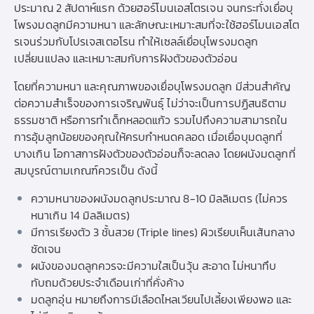
ประมาณ 2 สัปดาห์แรก ด้วยฮอร์โมนเอสโตรเจน จนกระทั่งเยื่อบุ
โพรงมดลูกมีความหนา และลักษณะเหมาะสมที่จะใช้ฮอร์โมนเอสโต
รเจนร่วมกับโปรเจสเตอโรน ทำให้เซลล์เยื่อบุโพรงมดลูก
เปลี่ยนแปลง และเหมาะสมกับการฝังตัวของตัวอ่อน
โดยที่ความหนา และคุณภาพของเยื่อบุโพรงมดลูก มีส่วนสำคัญ
ต่อความสำเร็จของการเจริญพันธุ์ ไม่ว่าจะเป็นการปฏิสนธิตาม
ธรรมชาติ หรือการทำเด็กหลอดแก้ว รวมไปถึงความสามารถใน
การอุ้มลูกน้อยของคุณให้ครบกำหนดคลอด เมื่อเยื่อบุมดลูกที่
บางเกิน โอกาสการฝังตัวของตัวอ่อนก็จะลดลง โดยผนังมดลูกที่
สมบูรณ์ตามเกณฑ์ควรเป็น ดังนี้
ความหนาของผนังมดลูกประมาณ 8-10 มิลลิเมตร (ไม่ควร
หนาเกิน 14 มิลลิเมตร)
มีการเรียงตัว 3 ชั้นสวย (Triple lines) ผิวเรียบเห็นเส้นกลาง
ชัดเจน
ผนังของมดลูกควรจะมีความใสเป็นวุ้น สะอาด ไม่หนาทึบ
ทับถมด้วยประจำเดือนเก่าที่คั่งค้าง
มดลูกอุ่น หมายถึงการมีเลือดไหลเวียนไปเลี้ยงเพียงพอ และ