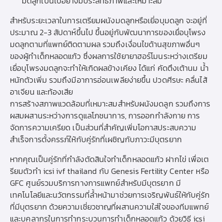
มดลูกเป็นไปอย่างมีประสิทธิภาพและเหมาะสม
สำหรับระยะเวลาในการเตรียมผนังมดลูกหรือเยี่อบุมดลูก จะอยู่ที่
ประมาณ 2-3 สัปดาห์ขึ้นไป ขึ้นอยู่กับพัฒนาการของเยื่อบุโพรง
มดลูกตามที่แพทย์ติดตามผล รวมถึงเงื่อนไขด้านสุขภาพอื่นๆ
ของผู้ทำเด็กหลอดแก้ว ซึ่งผลการใช้ยายาฮอร์โมนระหว่างเตรียม
เยื่อบุโพรงมดลูกจะทำให้เกิดผลข้างเคียง ได้แก่ คัดตึงเต้านม น้ำ
หนักตัวเพิ่ม รวมถึงมีอาการอ่อนเพลียง่ายขึ้น ปวดศีรษะ คลื่นไส้
อาเจียน และท้องเสีย
การสร้างสภาพแวดล้อมที่เหมาะสมสำหรับผนังมดลูก รวมถึงการ
ผสมผสานระหว่างการดูแลโภชนาการ, การออกกำลังกาย การ
จัดการความเครียด เป็นส่วนที่สำคัญเพิ่มโอกาสประสบความ
สำเร็จการตั้งครรภ์ให้กับคู่รักที่เผชิญกับภาวะมีบุตรยาก
หากคุณเป็นคู่รักที่กำลังตัดสินใจทำเด็กหลอดแก้ว ฝากไข่ เพื่อเต
รียมตัว
ทํา icsi
ivf thailand กับ Genesis Fertility Center หรือ
GFC ศูนย์รวมบริการทางการแพทย์สำหรับมีบุตรยาก มี
เทคโนโลยีและนวัตกรรมที่ล้ำหน้ามาช่วยการเจริญพันธ์ให้กับคู่รัก
ที่มีบุตรยาก ด้วยความเชี่ยวชาญที่ผสานความใส่ใจของทีมแพทย์
และบุคลากรในการทำกระบวนการทำเด็กหลอดแก้ว ด้วยวิธี
icsi