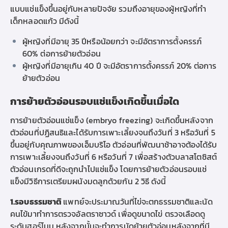
แบบแช่แข็งขึ้นอยู่กับหลายปัจจัย รวมถึงอายุของผู้หญิงที่ทำ
เด็กหลอดแก้ว
มีดังนี้
ผู้หญิงที่มีอายุ 35 ปีหรือน้อยกว่า จะมีอัตราการตั้งครรภ์
60% ต่อการย้ายตัวอ่อน
ผู้หญิงที่มีอายุเกิน 40 ปี จะมีอัตราการตั้งครรภ์ 20% ต่อการ
ย้ายตัวอ่อน
การย้าย
ตัวอ่อนรอบแช่แข็งเกิดขึ้นเมื่อใด
การย้ายตัวอ่อนแช่แข็ง (
embryo freezing)
จะเกิดขึ้นหลังจาก
ตัวอ่อนที่ปฏิสนธิและได้รับการเพาะเลี้ยงจนถึงวันที่ 3 หรือวันที่ 5
ขึ้นอยู่กับคุณภาพของเอ็มบริโอ ตัวอ่อนที่พัฒนาช้าอาจต้องได้รับ
การเพาะเลี้ยงจนถึงวันที่ 6 หรือวันที่ 7 เพื่อสร้างตัวบลาสโตซิสต์
ตัวอ่อนเกรดที่ดีจะถูกนำไปแช่แข็ง
โดยการย้ายตัวอ่อนรอบแช่
แข็งมีวิธีการเตรียมผนังมดลูกด้วยกัน 2 วิธี ดังนี้
1.รอบธรรมชาติ
แพทย์จะประมาณวันที่ไข่จะตกธรรมชาติและนัด
คนไข้มาทำการตรวจอัลตราซาวด์ เพื่อดูขนาดไข่ ตรวจเลือดดู
ระดับฮอร์โมน หลังจากนั้นจะทำการนัดย้ายตัวอ่อนหลังจากที่มี