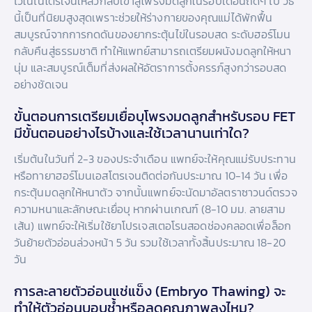
ไว้ในไนโตรเจนเหลวกลับเข้าสู่โพรงมดลูกในรอบเดือนถัดๆ ไป วิธี
นี้เป็นที่นิยมสูงสุดเพราะช่วยให้ร่างกายของคุณแม่ได้พักฟื้น
สมบูรณ์จากการกดดันของยากระตุ้นไข่ในรอบสด ระดับฮอร์โมน
กลับคืนสู่ธรรมชาติ ทำให้แพทย์สามารถเตรียมผนังมดลูกให้หนา
นุ่ม และสมบูรณ์เต็มที่ส่งผลให้อัตราการตั้งครรภ์สูงกว่ารอบสด
อย่างชัดเจน
ขั้นตอนการเตรียมเยื่อบุโพรงมดลูกสำหรับรอบ FET
มีขั้นตอนอย่างไรบ้างและใช้เวลานานเท่าใด?
เริ่มต้นในวันที่ 2-3 ของประจำเดือน แพทย์จะให้คุณแม่รับประทาน
หรือทายาฮอร์โมนเอสโตรเจนติดต่อกันประมาณ 10-14 วัน เพื่อ
กระตุ้นมดลูกให้หนาตัว จากนั้นแพทย์จะนัดมาอัลตราซาวนด์ตรวจ
ความหนาและลักษณะเยื่อบุ หากผ่านเกณฑ์ (8-10 มม. ลายสาม
เส้น) แพทย์จะให้เริ่มใช้ยาโปรเจสเตอโรนสอดช่องคลอดเพื่อล็อก
วันย้ายตัวอ่อนล่วงหน้า 5 วัน รวมใช้เวลาทั้งสิ้นประมาณ 18-20
วัน
การละลายตัวอ่อนแช่แข็ง (Embryo Thawing) จะ
ทำให้ตัวอ่อนบอบช้ำหรือลดคุณภาพลงไหม?