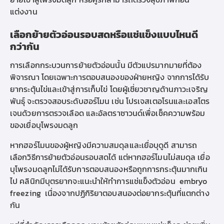
แต่งงาน
เลือกย้ายตัวอ่อนรอบสดหรือแช่แข็งแบบไหนดี
กว่ากัน
การเลือกกระบวนการย้ายตัวอ่อนนั้น มีตัวแปรมากมายที่ต้อง
พิจารณา โดยเฉพาะการตอบสนองของฝ่ายหญิง จากการได้รับ
ยากระตุ้นไข่และเข้าสู่การเก็บไข่ โดยผู้เชี่ยวชาญด้านภาวะเจริญ
พันธุ์ จะตรวจสอบระดับฮอร์โมน เช่น โปรเจสเตอโรนและเอสโตร
เจนด้วยการตรวจเลือด และอัลตราซาวนด์เพื่อเช็คความพร้อม
ของเยื่อบุโพรงมดลูก
หากฮอร์โมนของผู้หญิงมีความสมดุลและเยื่อบุดูดี สามารถ
เลือกวิธีการย้ายตัวอ่อนรอบสดได้ แต่หากฮอร์โมนไม่สมดุล เยื่อ
บุโพรงมดลูกไม่ได้รับการตอบสนองหรือถูกการกระตุ้นมากเกิน
ไป
คลินิกมีบุตรยาก
จะแนะนำให้ทำการแช่แข็งตัวอ่อน
embryo
freezing
เนื่องจากปฏิกิริยาตอบสนองต่อยากระตุ้นที่แตกต่าง
กัน