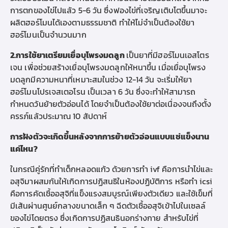
การตกของไข่ไปแล้ว 5-6 วัน ซึ่งฟองไข่ที่เจริญเติบโตขึ้นมาจะ
ผลิตฮอร์โมนได้เองตามธรรมชาติ ทำให้ไม่จำเป็นต้องใช้ยา
ฮอร์โมนเป็นจำนวนมาก
2.การใช้ยาเตรียมเยื่อบุโพรงมดลูก
เป็นยาที่มีฮอร์โมนเอสโตร
เจน เพื่อช่วยสร้างเยื่อบุโพรงมดลูกให้หนาขึ้น เมื่อเยื่อบุโพรง
มดลูกมีความหนาที่เหมาะสมในช่วง 12-14 วัน จะเริ่มให้ยา
ฮอร์โมนโปรเจสเตอโรน เป็นเวลา 6 วัน ซึ่งจะทำให้สามารถ
กำหนดวันย้ายตัวอ่อนได้ โดยจำเป็นต้องใช้ยาต่อเนื่องจนถึงตั้ง
ครรภ์แล้วประมาณ 10 สัปดาห์
การฝังตัวจะเกิดขึ้นหลังจากการย้ายตัวอ่อนแบบแช่แข็งนาน
แค่ไหน?
ในกรณีคู่รักที่
ทำเด็กหลอดแก้ว
ด้วยการ
ทำ
ivf
คือ
การนำไข่และ
อสุจิมาผสมกันให้เกิด
การปฏิสนธิใน
ห้องปฏิบัติการ
หรือ
ทำ
icsi
คือ
การคัดเชื้ออสุจิที่แข็งแรงสมบูรณ์เพียงตัวเดียว และใช้เข็มที่
มีเส้นผ่านศูนย์กลางขนาดเล็ก ๆ ฉีดตัวเชื้ออสุจิเข้าไปในเซลล์
ของไข่โดยตรง
ซึ่งเกิด
การปฏิสนธินอกร่างกาย สำหรับไข่ที่