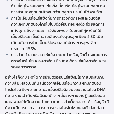
กับเยื่อบุโพรงมดลูก เช่น ติ่งเนื้อหรือเยื่อบุโพรงมดลูกบาง
การย้ายอาจถูกยกเลิกจนกว่ามดลูกจะประเมินได้ครบถ้วน
การใช้เอ็มบริโอแช่แข็งที่มี
การ
ตรวจคัดกรองและวินิจฉัย
ความผิดปกติของโครโมโซมตัวอ่อนก่อนฝังตัว
ช่วยลดการ
แท้งบุตร ซึ่งจากผลการวิจัยจะพบว่าในขณะที่ผู้หญิงที่ใช้
เอ็มบริโอแช่แข็งมีความเสี่ยงแท้งบุตรลูกเพียง 2.8% เมื่อ
เทียบกับการย้ายเอ็มบริโอรอบสดมีอัตราการสูญเสีย
ประมาณ 18.5%
การย้ายตัวอ่อนรอบแช่แข็ง เหมาะสำหรับคู่รักที่วางแผนกา
ร
ตรวจโครโมโซม
ของตัวอ่อน ซึ่งมักจะต้องแช่แข็งตัวอ่อนขณะ
รอผลการตรวจ
อย่างไรก็ตาม เหตุใดการย้ายตัวอ่อนแช่แข็งมีโอกาสประสบกับ
ความล้มเหลวเช่นกัน เนื่องจากเอ็มบริโอมีความผิดปกติของ
โครโมโซม ซึ่งหมายความว่าเอ็มบริโอมีส่วนของโครโมโซม DNA
ที่ขาดหายไป เกินหรือผิดปกติ จากนั้นร่างกายจะปฏิเสธตัวอ่อน
และส่งผลให้เกิดความล้มเหลวในการทำเด็กหลอดแก้ว ซึ่งคู่รักที่
มี
ภาวะมีบุตรยาก
สามารถ
การ
ตรวจโครโมโซม
ของตัวอ่อนก่อน
ย้ายเข้าสู่โพรงมดลูก หรือคู่รักสามารถ
ตรวจสุขภาพก่อน