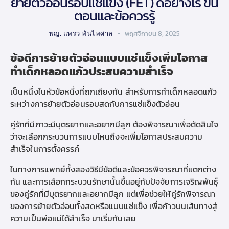
ย้ายตัวอ่อนรอบแช่แข็ง (FET) ดีอย่างไร ขั้น
ตอนและข้อควรรู้
พญ. แพรว พันไพศาล
พฤศจิกายน 8, 2025
ข้อดีการย้ายตัวอ่อนแบบแช่แข็งเพิ่มโอกาส
ทำเด็กหลอดแก้ว
ประสบความสำเร็จ
เป็นหนึ่งในหัวข้อหนึ่งที่ถกเถียงกัน สำหรับการ
ทำเด็กหลอดแก้ว
ระหว่างการย้ายตัวอ่อนรอบสดกับการแช่แข็งตัวอ่อน
คู่รักที่มี
ภาวะมีบุตรยาก
และ
อยากมีลูก
ต้องพิจารณาเพื่อตัดสินใจ
ว่าจะเลือกกระบวนการแบบไหนถึงจะเพิ่มโอกาสประสบความ
สำเร็จในการตั้งครรภ์
ในทางการแพทย์ทั้งสองวิธีมีข้อดีและข้อควรพิจารณาที่แตกต่าง
กัน และการเลือกกระบวนรักษานั้นขึ้นอยู่กับปัจจัยการเจริญพันธุ์
ของคู่รักที่
มีบุตรยาก
และ
อยากมีลูก
แต่เพื่อช่วยให้คู่รักพิจารณา
ของการย้ายตัวอ่อนทั้งสดหรือแบบแช่แข็ง เพื่อก้าวบนเส้นทางสู่
ความเป็นพ่อแม่ได้สำเร็จ มาเริ่มกันเลย