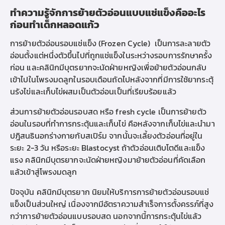
ทำความรู้จักการย้ายตัวอ่อนแบบแช่แข็งคืออะไร
ก่อน
ทำเด็กหลอดแก้ว
การย้ายตัวอ่อนรอบแช่แข็ง (Frozen Cycle) เป็น
การละลายตัว
อ่อนตั้งแต่หนึ่งตัวขึ้นไปที่ถูกแช่แข็งในระหว่างรอบการรักษาครั้ง
ก่อน และ
คลินิกมีบุตรยาก
จะนัดฝ่ายหญิงเพื่อย้
ายตัวอ่อนกลับ
เข้าไปในโพรงมดลูกในรอบเดือนถัดไปหลังจากที่มีการใช้ยากระตุ้
นรังไข่และเก็บไข่ผสมเป็นตัวอ่อนเป็นที่เรียบร้อยแล้ว
ส่วนการย้ายตัวอ่อนรอบสด หรือ fresh cycle
เป็นการย้ายตัว
อ่อนในรอบที่ทำการกระตุ้นและเก็บไข่
คือหลังจากเก็บไข่และนำมา
ปฎิสนธินอกร่างกายกับสเปิร์ม จากนั้นจะเลี้ยงตัวอ่อนที่อยู่ใน
ระยะ 2-3 วัน หรือระยะ Blastocyst ถ้าตัวอ่อนเติบโตดีและแข็ง
แรง
คลินิกมีบุตรยาก
จะนัดฝ่ายหญิงมาย้ายตัวอ่อนที่คัดเลือก
แล้วเข้าสู่โพรงมดลูก
ปัจจุบัน
คลินิกมีบุตรยาก
นิยมให้บริการการย้ายตัวอ่อนรอบแช่
แข็งเป็นส่วนใหญ่ เนื่องจากมีอัตราความสำเร็จการตั้งครรภ์ที่สูง
กว่าการย้ายตัวอ่อนแบบรอบสด นอกจากนี้การกระตุ้นไข่แล้ว