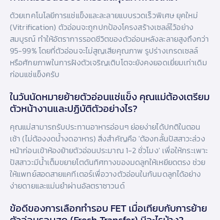
ด้วยเทคโนโลยีการแช่แข็งและละลายแบบรวดเร็วพิเศษ ยุคใหม่
(Vitrification) ตัวอ่อนจะถูกปกป้องโครงสร้างเซลล์ไว้อย่าง
สมบูรณ์ ทำให้อัตราการรอดชีวิตของตัวอ่อนหลังละลายสูงถึงกว่า
95-99% โดยที่ตัวอ่อนจะไม่สูญเสียคุณภาพ รูปร่างเกรดเซลล์
หรือศักยภาพในการฝังตัวเจริญเติบโตจะยังคงยอดเยี่ยมเท่าเดิม
ก่อนแช่แข็งครับ
ในวันนัดหมายย้ายตัวอ่อนแช่แข็ง คุณแม่ต้องเตรียม
ตัวหน้างานและปฏิบัติตัวอย่างไร?
คุณแม่สามารถรับประทานอาหารอ่อนๆ ย่อยง่ายได้ปกติในตอน
เช้า (ไม่ต้องงดน้ำงดอาหาร) สิ่งสำคัญคือ 'ต้องกลั้นปัสสาวะล่วง
หน้าก่อนเข้าห้องย้ายตัวอ่อนประมาณ 1-2 ชั่วโมง' เพื่อให้กระเพาะ
ปัสสาวะมีน้ำเต็มขยายโตดันทิศทางของมดลูกให้เหยียดตรง ช่วย
ให้แพทย์สอดสายแคทีเตอร์เพื่อวางตัวอ่อนในก้นมดลูกได้อย่าง
ง่ายดายและแม่นยำผ่านอัลตราซาวนด์
ข้อดีของการเลือกทำรอบ FET เมื่อเทียบกับการย้าย