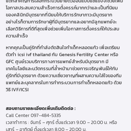
แต่ที่สำคัญการเลือกกระบวนย้ายตัวอ่อนแบบแช่แข็งจะช่วยเพิ่ม
โอกาสประสบความสำเร็จการตั้งครรภ์มากกว่าและเป็นที่นิยม
ของคลินิก
มีบุตรยาก
ที่นิยมให้บริการรักษาภาวะมีบุตรยาก
อย่างไรก็ตามการรักษาผู้ที่มีบุตรยากและ
อยากมีลูก
แพทย์จะ
เลือกวิธีการที่ดีที่สุดเพื่อช่วยเพิ่มโอกาสการตั้งครรภ์ให้ประสบ
ความสำเร็จ
หากคุณเป็นคู่รักที่กำลังตัดสินใจ
ทำ
เด็กหลอดแก้ว
เพื่อเตรียม
ตัว
ทํา icsi
ivf thailand
กับ Genesis Fertility Center หรือ
GFC ศูนย์รวมบริการทางการแพทย์สำหรับมีบุตรยาก มี
เทคโนโลยีและนวัตกรรมที่ล้ำหน้ามาช่วยการเจริญพันธ์ให้กับ
คู่รักที่มีบุตรยาก ด้วยความเชี่ยวชาญที่ผสานความใส่ใจของทีม
แพทย์และบุคลากรในการทำกระบวนการทำเด็กหลอดแก้ว ด้วย
วิธี IVF/ICSI
สอบถามรายละเอียดเพิ่มเติมติดต่อ :
Call Center
097-484-5335
เวลาทำการ : จันทร์ – ศุกร์ ตั้งแต่เวลา 9.00 – 20.00 น. หรือ
เสาร์ – อาทิตย์ ตั้งแต่เวลา 8.00 – 20.00 น.