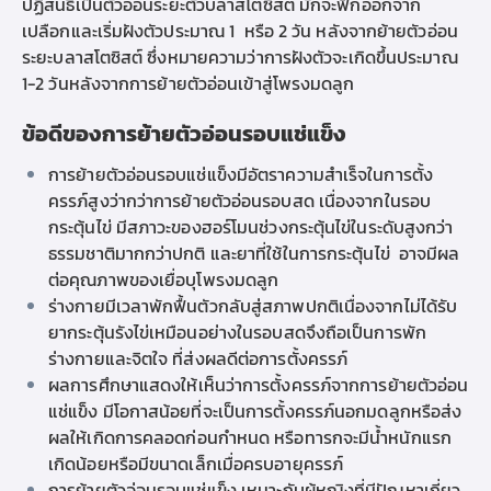
ปฏิสนธิเป็นตัวอ่อนระยะตัวบลาสโตซิสต์ มักจะฟักออกจาก
เปลือกและเริ่มฝังตัวประมาณ 1 หรือ 2 วัน หลังจากย้ายตัวอ่อน
ระยะบลาสโตซิสต์ ซึ่งหมายความว่าการฝังตัวจะเกิดขึ้นประมาณ
1-2 วันหลังจากการย้ายตัวอ่อนเข้าสู่โพรงมดลูก
ข้อดีของการย้ายตัวอ่อนรอบแช่แข็ง
การย้ายตัวอ่อนรอบแช่แข็งมีอัตราความสำเร็จในการตั้ง
ครรภ์สูงว่ากว่าการย้ายตัวอ่อนรอบสด เนื่องจากในรอบ
กระตุ้นไข่ มีสภาวะของฮอร์โมนช่วงกระตุ้นไข่ในระดับสูงกว่า
ธรรมชาติมากกว่าปกติ และยาที่ใช้ในการกระตุ้นไข่ อาจมีผล
ต่อคุณภาพของเยื่อบุโพรงมดลูก
ร่างกายมีเวลาพักฟื้นตัวกลับสู่สภาพปกติเนื่องจากไม่ได้รับ
ยากระตุ้นรังไข่เหมือนอย่างในรอบสดจึงถือเป็นการพัก
ร่างกายและจิตใจ ที่ส่งผลดีต่อการตั้งครรภ์
ผลการศึกษาแสดงให้เห็นว่าการตั้งครรภ์จากการย้ายตัวอ่อน
แช่แข็ง มีโอกาสน้อยที่จะเป็นการตั้งครรภ์นอกมดลูกหรือส่ง
ผลให้เกิดการคลอดก่อนกำหนด หรือทารกจะมีน้ำหนักแรก
เกิดน้อยหรือมีขนาดเล็กเมื่อครบอายุครรภ์
การย้ายตัวอ่อนรอบแช่แข็ง เหมาะกับผู้หญิงที่มีปัญหาเกี่ยว